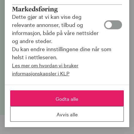
Sjekk hvordan
Markedsføring
pensjonspengene er
Dette gjør at vi kan vise deg
investert i ditt
relevante annonser, tilbud og
lokalsamfunn
informasjon, både på våre nettsider
og andre steder.
Du kan endre innstillingene dine når som
Pensjonspengene skal ikke bare vokse til
helst i nettleseren.
fremtidens pensjonister trenger dem. De
skal også bidra til positiv utvikling i hele
Les mer om hvordan vi bruker
Norge. Nå kan du selv se hvordan
informasjonskapsler i KLP
pensjonspengene er investert i din
kommune.
Godta alle
Avvis alle