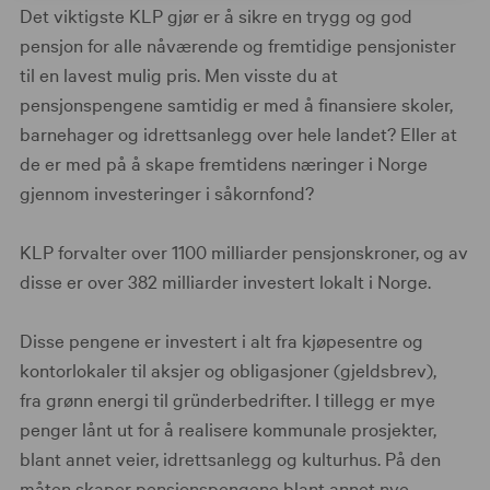
Det viktigste KLP gjør er å sikre en trygg og god
pensjon for alle nåværende og fremtidige pensjonister
til en lavest mulig pris. Men visste du at
pensjonspengene samtidig er med å finansiere skoler,
barnehager og idrettsanlegg over hele landet? Eller at
de er med på å skape fremtidens næringer i Norge
gjennom investeringer i såkornfond?
KLP forvalter over 1100 milliarder pensjonskroner, og av
disse er over 382 milliarder investert lokalt i Norge.
Disse pengene er investert i alt fra kjøpesentre og
kontorlokaler til aksjer og obligasjoner (gjeldsbrev),
fra grønn energi til gründerbedrifter. I tillegg er mye
penger lånt ut for å realisere kommunale prosjekter,
blant annet veier, idrettsanlegg og kulturhus. På den
måten skaper pensjonspengene blant annet nye