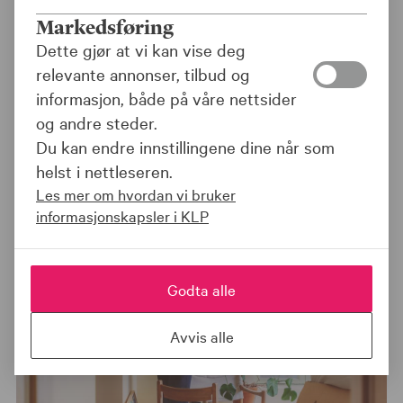
Markedsføring
Dette gjør at vi kan vise deg
relevante annonser, tilbud og
informasjon, både på våre nettsider
og andre steder.
Vurderer du å binde renten på lånet?
Du kan endre innstillingene dine når som
Artikkelkategori
helst i nettleseren.
BANK
Les mer om hvordan vi bruker
informasjonskapsler i KLP
Godta alle
Avvis alle