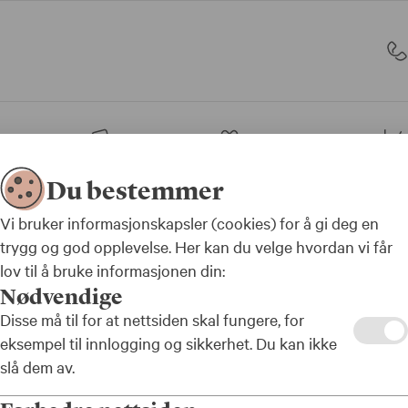
sjon
Bank
Forsikring
Du bestemmer
Vi bruker informasjonskapsler (cookies) for å gi deg en
trygg og god opplevelse. Her kan du velge hvordan vi får
lov til å bruke informasjonen din:
Mer enn bare pensjo
Nødvendige
Disse må til for at nettsiden skal fungere, for
eksempel til innlogging og sikkerhet. Du kan ikke
slå dem av.
tigste vi gjør i KLP er å gi deg en trygg og god fremtid å se fr
sker vi å hjelpe deg med mer enn bare pensjon. Vil du vite 