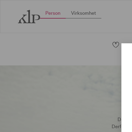
Person
Virksomhet
Pen
Det vik
Derfor øn