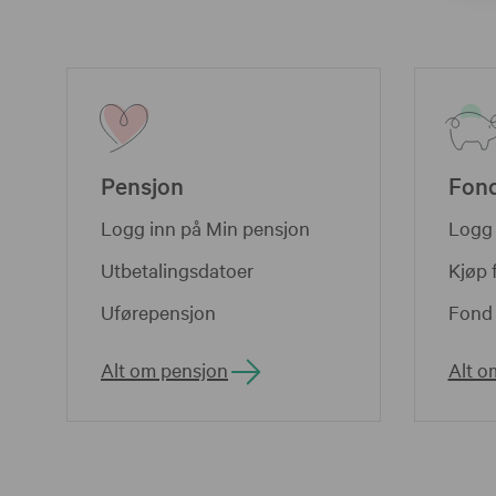
Pensjon
Fon
Logg inn på Min pensjon
Logg 
Utbetalingsdatoer
Kjøp 
Uførepensjon
Fond 
Alt om pensjon
Alt o