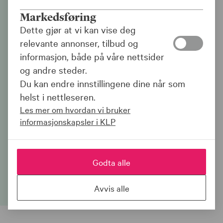
Markedsføring
Det skal lønne seg å
Dette gjør at vi kan vise deg
jobbe for fellesskapet
relevante annonser, tilbud og
informasjon, både på våre nettsider
Du som jobber i det offentlige, har
og andre steder.
økonomisk trygghet for fremtiden med en
Du kan endre innstillingene dine når som
av landets beste pensjonsordninger.
helst i nettleseren.
Les mer om hvordan vi bruker
informasjonskapsler i KLP
Men, livet skal også leves nå. Derfor får
du som har pensjon i KLP ekstra gode
betingelser innen bank og forsikring hos
Godta alle
oss!
Avvis alle