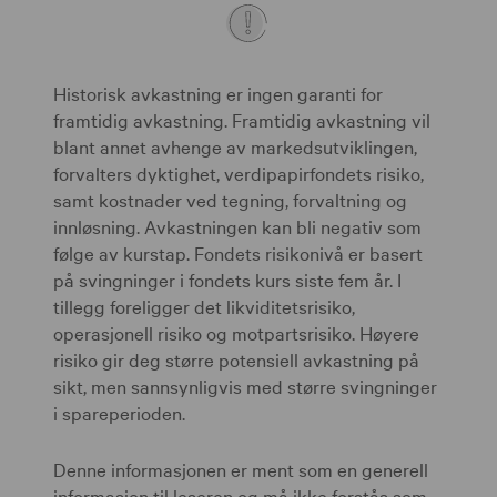
Historisk avkastning er ingen garanti for
framtidig avkastning. Framtidig avkastning vil
blant annet avhenge av markedsutviklingen,
forvalters dyktighet, verdipapirfondets risiko,
samt kostnader ved tegning, forvaltning og
innløsning. Avkastningen kan bli negativ som
følge av kurstap. Fondets risikonivå er basert
på svingninger i fondets kurs siste fem år. I
tillegg foreligger det likviditetsrisiko,
operasjonell risiko og motpartsrisiko. Høyere
risiko gir deg større potensiell avkastning på
sikt, men sannsynligvis med større svingninger
i spareperioden.
Denne informasjonen er ment som en generell
informasjon til leseren og må ikke forstås som