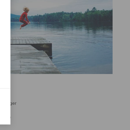
endinger
og
t i de