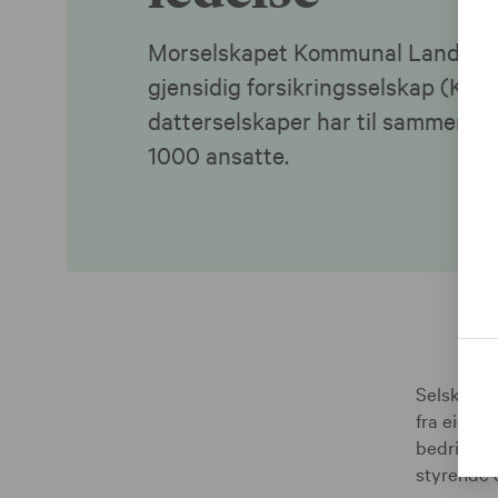
Morselskapet Kommunal Landspe
gjensidig forsikringsselskap (KLP
datterselskaper har til sammen c
1000 ansatte.
Selskapet
fra eiern
bedrifter.
styrende o