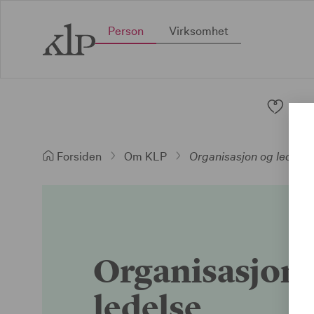
Person
Virksomhet
Pen
Forsiden
Om KLP
Organisasjon og ledelse
Organisasjon 
ledelse