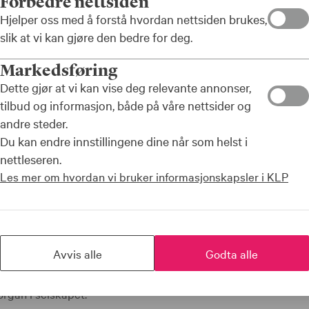
Forbedre nettsiden
Hjelper oss med å forstå hvordan nettsiden brukes,
nsjonskasse
slik at vi kan gjøre den bedre for deg.
) og de heleide
Markedsføring
a
Dette gjør at vi kan vise deg relevante annonser,
tilbud og informasjon, både på våre nettsider og
andre steder.
Du kan endre innstillingene dine når som helst i
nettleseren.
Les mer om hvordan vi bruker informasjonskapsler i KLP
s styre er valgt av foretaksforsamlingen sammensatt av uts
Avvis alle
Godta alle
e, som består av kommuner og fylkeskommuner, helseforetak 
 Arbeidstakerorganisasjonene i offentlig sektor er representer
rgan i selskapet.