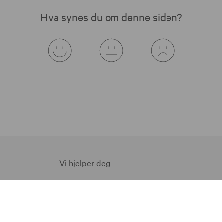
Hva synes du om denne siden?
Vi hjelper deg