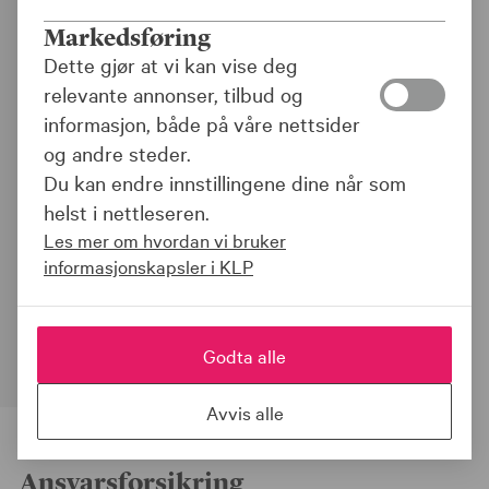
Ansvarsforsikringer for
Markedsføring
offentlig sektor
Dette gjør at vi kan vise deg
relevante annonser, tilbud og
Skreddersydd forsikring tilpasset
informasjon, både på våre nettsider
kommunenes og helseforetakenes
og andre steder.
behov
Du kan endre innstillingene dine når som
Du får profesjonell bistand og hjelp
helst i nettleseren.
ved skade
Les mer om hvordan vi bruker
Vi har solid kunnskap og lang
informasjonskapsler i KLP
erfaring med skadeoppgjør i offentlig
sektor
Godta alle
Avvis alle
Ansvarsforsikring