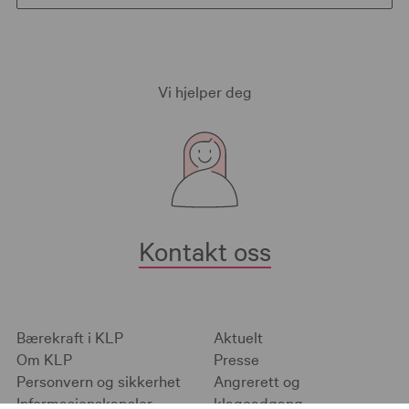
Vi hjelper deg
Kontakt oss
Bærekraft i KLP
Aktuelt
Om KLP
Presse
Personvern og sikkerhet
Angrerett og
Informasjonskapsler
klageadgang