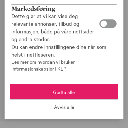
Ansvarsforsikringer for
Markedsføring
bedrifter
Dette gjør at vi kan vise deg
relevante annonser, tilbud og
Trygghet ved skade på tredjeperson og
informasjon, både på våre nettsider
dennes eiendeler.
og andre steder.
Du kan endre innstillingene dine når som
Ansvarsforsikringen omfatter rettslig
helst i nettleseren.
erstatningsansvar som bedriften kan
Les mer om hvordan vi bruker
pådra seg for skade på tredjemanns
informasjonskapsler i KLP
person eller ting innen Norden.
Godta alle
Be om tilbud
Avvis alle