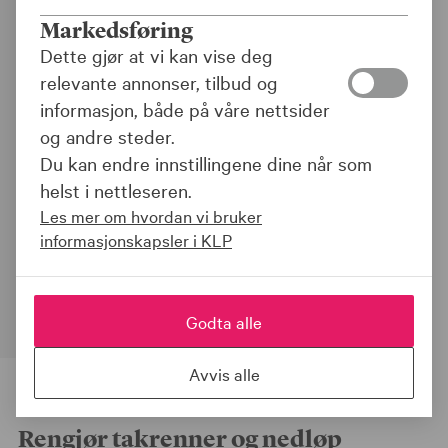
Gjør hus og hytte klar
Markedsføring
for vinteren
Dette gjør at vi kan vise deg
relevante annonser, tilbud og
|
25.09.24
informasjon, både på våre nettsider
Del:
og andre steder.
Du kan endre innstillingene dine når som
Tiden er inne for å ta noen enkle grep slik
helst i nettleseren.
at hus og hytte er forberedt på høststorm
Les mer om hvordan vi bruker
og regn, snø og kulde. Og ta gjerne en
informasjonskapsler i KLP
ekstra sjekk i bilen, en lun og varm motor
kan være fristende for mus å flytte inn i.
Godta alle
Avvis alle
Rengjør takrenner og nedløp