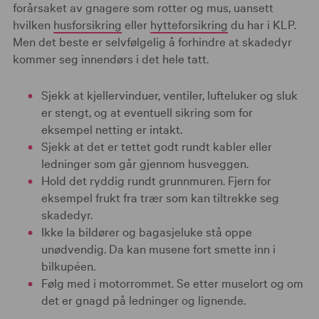
forårsaket av gnagere som rotter og mus, uansett
hvilken
husforsikring
eller
hytteforsikring
du har i KLP.
Men det beste er selvfølgelig å forhindre at skadedyr
kommer seg innendørs i det hele tatt.
Sjekk at kjellervinduer, ventiler, lufteluker og sluk
er stengt, og at eventuell sikring som for
eksempel netting er intakt.
Sjekk at det er tettet godt rundt kabler eller
ledninger som går gjennom husveggen.
Hold det ryddig rundt grunnmuren. Fjern for
eksempel frukt fra trær som kan tiltrekke seg
skadedyr.
Ikke la bildører og bagasjeluke stå oppe
unødvendig. Da kan musene fort smette inn i
bilkupéen.
Følg med i motorrommet. Se etter muselort og om
det er gnagd på ledninger og lignende.