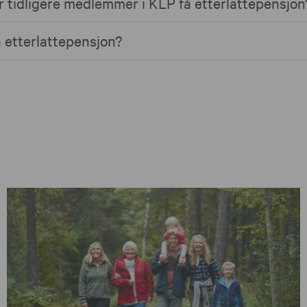
er tidligere medlemmer i KLP få etterlattepensjon
 etterlattepensjon?