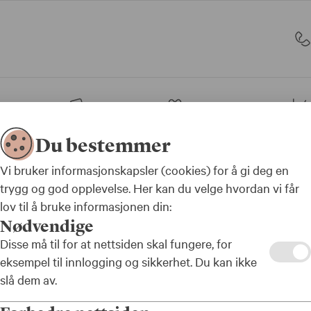
sjon
Bank
Forsikring
Du bestemmer
beregnet ektefellepensjon skal utfases
Vi bruker informasjonskapsler (cookies) for å gi deg en
trygg og god opplevelse. Her kan du velge hvordan vi får
lov til å bruke informasjonen din:
Nødvendige
Disse må til for at nettsiden skal fungere, for
et
eksempel til innlogging og sikkerhet. Du kan ikke
slå dem av.
jon