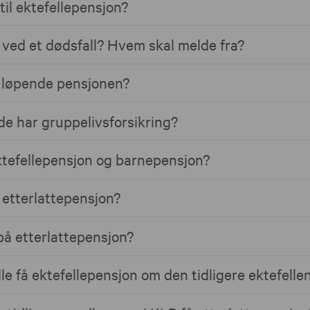
til ektefellepensjon?
e ved et dødsfall? Hvem skal melde fra?
 løpende pensjonen?
e har gruppelivsforsikring?
ktefellepensjon og barnepensjon?
etterlattepensjon?
på etterlattepensjon?
lle få ektefellepensjon om den tidligere ektefelle