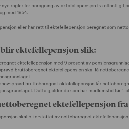
 nye regler for beregning av ektefellepensjon fra offentlig tje
a og med 1954.
ensjon eller har rett til ektefellepensjon beregnet som netto
ir ektefellepensjon slik:
eregnet ektefellepensjon med 9 prosent av pensjonsgrunnlag
prøvd bruttoberegnet ektefellepensjon skal få nettoberegne
onsgrunnlaget.
ehovsprøvd bruttoberegnet ektefellepensjon får nettoberegn
jonsgrunnlaget. Dette gjelder de som har medlemstid før 1. o
nettoberegnet ektefellepensjon fra
pensjon skal bli erstattet av nettoberegnet ektefellepensjon 