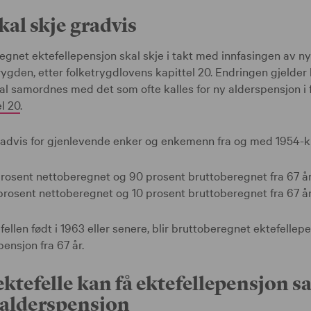
al skje gradvis
egnet ektefellepensjon skal skje i takt med innfasingen av n
rygden, etter folketrygdlovens kapittel 20. Endringen gjelder 
al samordnes med det som ofte kalles for ny alderspensjon i 
l 20
.
gradvis for gjenlevende enker og enkemenn fra og med 1954-ku
 prosent nettoberegnet og 90 prosent bruttoberegnet fra 67 år
 prosent nettoberegnet og 10 prosent bruttoberegnet fra 67 år
ellen født i 1963 eller senere, blir bruttoberegnet ektefellep
ensjon fra 67 år.
ektefelle kan få ektefellepensjon
 alderspensjon