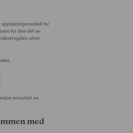
y opptjeningsmodell for
bare for den del av
folketrygden, etter
llet.
.
.
ensjon erstattet av
 sammen med