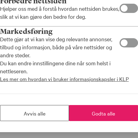
Forbedre nettsiden
Hjelper oss med å forstå hvordan nettsiden brukes,
slik at vi kan gjøre den bedre for deg.
Markedsføring
Dette gjør at vi kan vise deg relevante annonser,
tilbud og informasjon, både på våre nettsider og
kal utfases.
andre steder.
et
Du kan endre innstillingene dine når som helst i
l nettopensjon.
nettleseren.
Les mer om hvordan vi bruker informasjonskapsler i KLP
Avvis alle
Godta alle