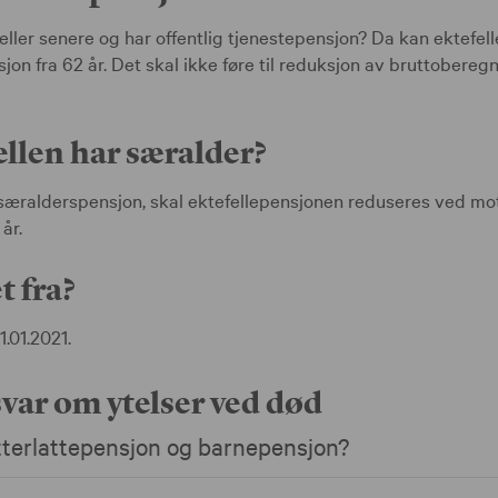
3 eller senere og har offentlig tjenestepensjon? Da kan ektefel
sjon fra 62 år. Det skal ikke føre til reduksjon av bruttobereg
llen har særalder?
il særalderspensjon, skal ektefellepensjonen reduseres ved mo
år.
t fra?
.01.2021.
var om ytelser ved død
etterlattepensjon og barnepensjon?