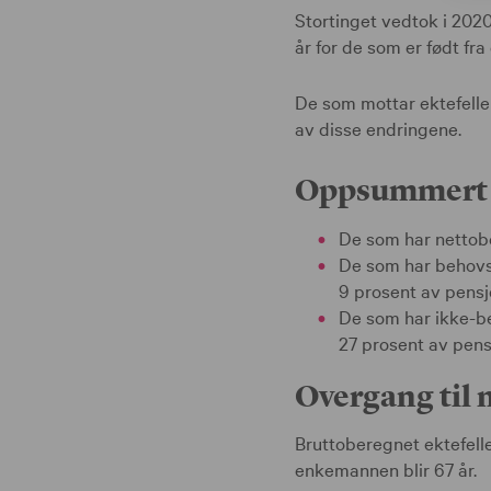
Stortinget vedtok i 2020
år for de som er født fr
De som mottar ektefellep
av disse endringene.
Oppsummert bl
De som har nettob
De som har behovs
9 prosent av pensj
De som har ikke-b
27 prosent av pens
Overgang til 
Bruttoberegnet ektefelle
enkemannen blir 67 år.