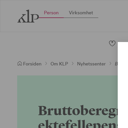
Person
Virksomhet
Pen
Forsiden
Om KLP
Nyhetssenter
Brutto
Bruttoberegn
ektefellepens