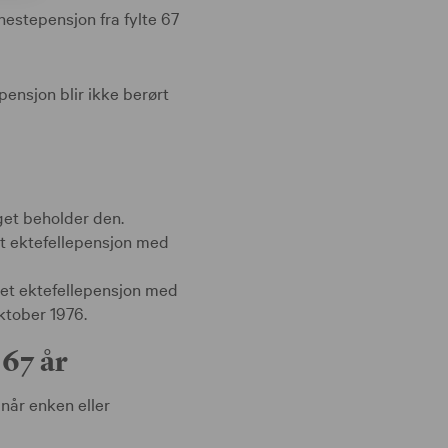
nestepensjon fra fylte 67
pensjon blir ikke berørt
et beholder den.
t ektefellepensjon med
et ektefellepensjon med
ktober 1976.
 67 år
når enken eller