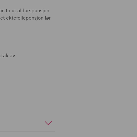
len ta ut alderspensjon
net ektefellepensjon før
ttak av