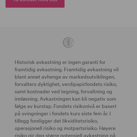
Historisk avkastning er ingen garanti for
framtidig avkastning. Framtidig avkastning vil
blant annet avhenge av markedsutviklingen,
forvalters dyktighet, verdipapirfondets risiko,
samt kostnader ved tegning, forvaltning og
innløsning. Avkastningen kan bli negativ som
følge av kurstap. Fondets risikonivå er basert
på svingninger i fondets kurs siste fem år. I
tillegg foreligger det likviditetsrisiko,
operasjonell risiko og motpartsrisiko. Høyere
risiko gir deg større potensiell avkastning på