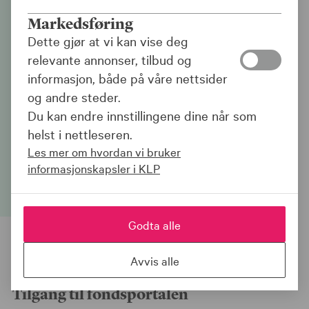
Markedsføring
Velkommen som kunde
Dette gjør at vi kan vise deg
i KLP-fondene!
relevante annonser, tilbud og
informasjon, både på våre nettsider
og andre steder.
Her finner du nyttig informasjon om
Du kan endre innstillingene dine når som
fondene våre, hvordan du får tilgang,
helst i nettleseren.
rapporter og annet som kan være til hjelp
Les mer om hvordan vi bruker
for deg.
informasjonskapsler i KLP
Godta alle
Nyttig informasjon for nye kunder
Avvis alle
Tilgang til fondsportalen