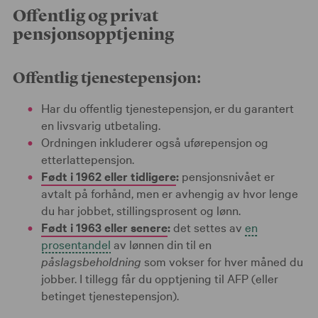
Offentlig og privat
pensjonsopptjening
Offentlig tjenestepensjon:
Har du offentlig tjenestepensjon, er du garantert
en livsvarig utbetaling.
Ordningen inkluderer også uførepensjon og
etterlattepensjon.
Født i 1962 eller tidligere
:
pensjonsnivået er
avtalt på forhånd, men er avhengig av hvor lenge
du har jobbet, stillingsprosent og lønn.
Født i 1963 eller senere
:
det settes av
en
prosentandel
av lønnen din til en
påslagsbeholdning
som vokser for hver måned du
jobber. I tillegg får du opptjening til AFP (eller
betinget tjenestepensjon).