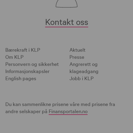
Kontakt oss
Bærekraft i KLP
Aktuelt
Om KLP
Presse
Personvern og sikkerhet
Angrerett og
Informasjonskapsler
klageadgang
English pages
Jobb i KLP
Du kan sammenlikne prisene våre med prisene fra
andre selskaper på
Finansportalen.no