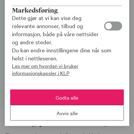
Forskjellen på offentlig
Markedsføring
og privat
Dette gjør at vi kan vise deg
tjenestepensjon
relevante annonser, tilbud og
informasjon, både på våre nettsider
Mange har i løpet av yrkeslivet vært
og andre steder.
innom både offentlig og privat sektor, og
Du kan endre innstillingene dine når som
lurer på hva som skiller
helst i nettleseren.
pensjonsordningene. Her får du en enkel
Les mer om hvordan vi bruker
informasjonskapsler i KLP
oversikt over forskjellene og hva det
betyr for din pensjon.
Godta alle
Avvis alle
Offentlig, privat – hva er forskjellen?