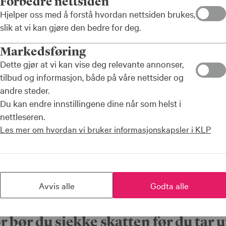
Forbedre nettsiden
r av
Hjelper oss med å forstå hvordan nettsiden brukes,
gså sjekke hva
slik at vi kan gjøre den bedre for deg.
Markedsføring
Dette gjør at vi kan vise deg relevante annonser,
tilbud og informasjon, både på våre nettsider og
andre steder.
Du kan endre innstillingene dine når som helst i
nettleseren.
Les mer om hvordan vi bruker informasjonskapsler i KLP
 siden gjelder kun for deg som er født i 1963 eller senere!
Avvis alle
Godta alle
r bør du sjekke skatten før du tar u