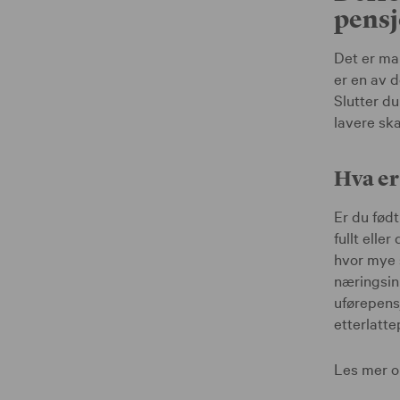
pens
Det er man
er en av d
Slutter du
lavere ska
Hva er
Er du født
fullt elle
hvor mye s
næringsinn
uførepens
etterlatt
Les mer 