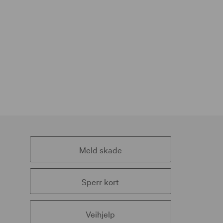
Meld skade
Sperr kort
Veihjelp