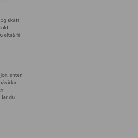
 og skatt
tekt.
u altså få
jon, enten
 påvirke
er
 Har du