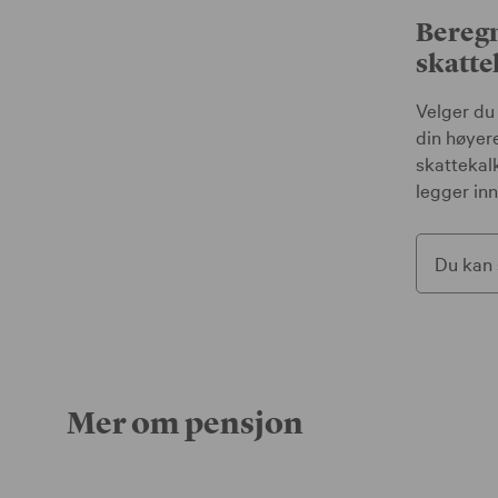
Beregn
skatte
Velger du
din høyere
skattekalk
legger inn
Du kan 
Mer om pensjon