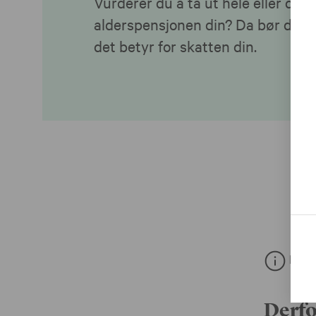
Vurderer du å ta ut hele eller dele
alderspensjonen din? Da bør du o
det betyr for skatten din.
Denne
Derfo