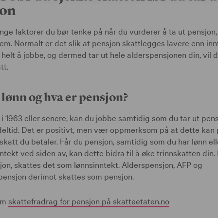
jon
ge faktorer du bør tenke på når du vurderer å ta ut pensjon,
em. Normalt er det slik at pensjon skattlegges lavere enn inn
 helt å jobbe, og dermed tar ut hele alderspensjonen din, vil d
tt.
 lønn og hva er pensjon?
 i 1963 eller senere, kan du jobbe samtidig som du tar ut pens
r deltid. Det er positivt, men vær oppmerksom på at dette kan
katt du betaler. Får du pensjon, samtidig som du har lønn ell
tekt ved siden av, kan dette bidra til å øke trinnskatten din.
jon, skattes det som lønnsinntekt. Alderspensjon, AFP og
epensjon derimot skattes som pensjon.
om
skattefradrag for pensjon på skatteetaten.no