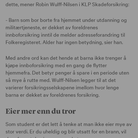
dette, mener Robin Wulff-Nilsen i KLP Skadeforsikring:
- Barn som bor borte fra hjemmet under utdanning og
militærtjeneste, er dekket av foreldrenes
innboforsikring inntil de melder adresseforandring til
Folkeregisteret. Alder har ingen betydning, sier han.
Med andre ord kan det hende at barna ikke trenger å
kjøpe innboforsikring med en gang de flytter
hjemmefra. Det betyr penger å spare i en periode uten
så mye å rutte med. Wulff-Nilsen legger til at det
varierer forsikringsselskapene imellom hvor lenge
barna er dekket av foreldrenes forsikring.
Eier mer enn du tror
Som student er det lett å tenke at man ikke eier mye av
stor verdi. Er du uheldig og blir utsatt for en brann, vil