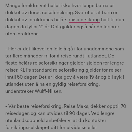
Mange foreldre vet heller ikke hvor lenge barna er
dekket av deres reiseforsikring. Svaret er at barn er
dekket av foreldrenes helårs
reiseforsikring
helt til den
dagen de fyller 21 år. Det gjelder også når de ferierer
uten foreldrene.
- Her er det likevel en felle å gå i for ungdommene som
tar flere måneder fri for å reise rundt i utlandet. De
fleste helårs reiseforsikringer gjelder sjelden for lengre
reiser. KLPs standard reiseforsikring gjelder for reiser
inntil 50 dager. Det er ikke gøy å være 19 år og bli syk i
utlandet uten å ha en gyldig reiseforsikring,
understreker Wulff-Nilsen.
- Vår beste reiseforsikring, Reise Maks, dekker opptil 70
reisedager, og kan utvides til 90 dager. Ved lengre
utenlandsopphold anbefaler vi at du kontakter
forsikringsselskapet ditt for utvidelse eller