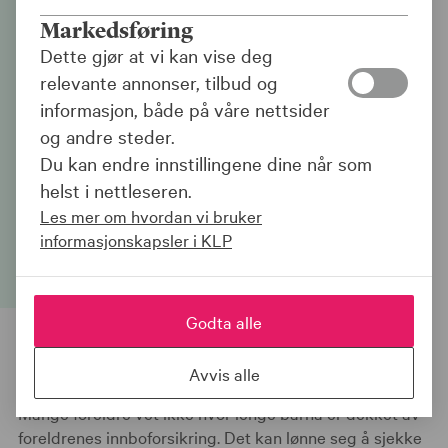
Mange vet ikke om
Markedsføring
barna er innboforsikret
Dette gjør at vi kan vise deg
relevante annonser, tilbud og
|
15.05.26
informasjon, både på våre nettsider
og andre steder.
Har barna flyttet ut? Mange foreldre vet
Du kan endre innstillingene dine når som
ikke om barna er innboforsikret eller hvor
helst i nettleseren.
lenge de er dekket av reiseforsikringen
Les mer om hvordan vi bruker
deres. Det kan lønne seg å sjekke!
informasjonskapsler i KLP
Godta alle
Avvis alle
Mange foreldre vet ikke hvor lenge barna er dekket av
foreldrenes innboforsikring. Det kan lønne seg å sjekke