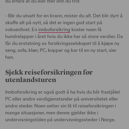
du erfare at du eier mer enn du tror.
- Blir du utsatt for en brann, mister du alt. Det blir dyrt å
skaffe alt på nytt, så det er ingen god start på
voksenlivet. En
innboforsikring
koster noen få
hundrelapper i året hvis du ikke har så store verdier. Da
får du erstatning av forsikringsselskapet til å kjøpe ny
seng, sofa, klær, PC, kopper og kar til en ny start, sier
han.
Sjekk reiseforsikringen før
utenlandsturen
Innboforsikring er også godt å ha hvis du blir frastjålet
PC eller andre verdigjenstander på universitetet eller
andre steder. Noen setter sin lit til reiseforsikringen i
mange situasjoner, men denne gjelder ikke i
undervisningstiden på undervisningssteder i Norge.