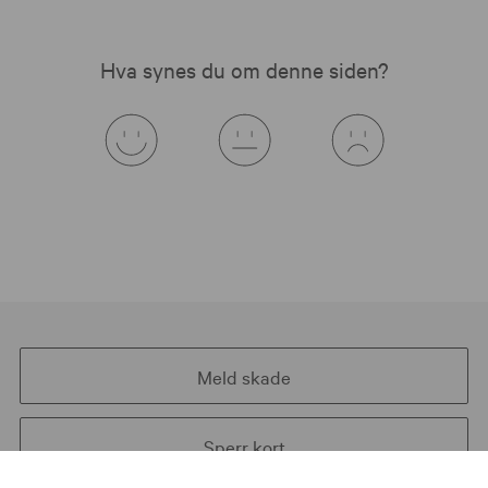
Hva synes du om denne siden?
Meld skade
Sperr kort