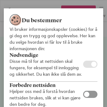
Logg inn
Meny
Du bestemmer
Vi bruker informasjonskapsler (cookies) for å
Kostnader og vilkår
gi deg en trygg og god opplevelse. Her kan
du velge hvordan vi får lov til å bruke
informasjonen din:
Nødvendige
Disse må til for at nettsiden skal
fungere, for eksempel til innlogging
og sikkerhet. Du kan ikke slå dem av.
Retningslinjer for KLP-
Forbedre nettsiden
fondene
Hjelper oss med å forstå hvordan
nettsiden brukes, slik at vi kan gjøre
Her finner du informasjon om retningslinjer for
den bedre for deg.
våre fond.