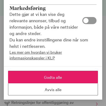
Markedsføring
Dette gjør at vi kan vise deg
relevante annonser, tilbud og
informasjon, både på våre nettsider
KLP Kapitalforvaltnings retningslinjer
og andre steder.
Du kan endre innstillingene dine når som
Retningslinjer ansvarlige investeringer i KLP-
helst i nettleseren.
fondene
Les mer om hvordan vi bruker
informasjonskapsler i KLP
KLP og KLP-fondenes retningslinjer for
stemmegivning
Godta alle
KLP Kapitalforvaltnings retningslinje for beste
resultat
Avvis alle
Retningslinjer for offentliggjøring av