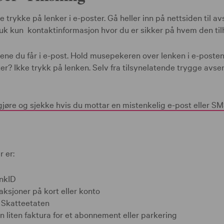
ke trykke på lenker i e-poster. Gå heller inn på nettsiden til a
ruk kun kontaktinformasjon hvor du er sikker på hvem den til
ene du får i e-post. Hold musepekeren over lenken i e-poste
kker? Ikke trykk på lenken. Selv fra tilsynelatende trygge av
jøre og sjekke hvis du mottar en mistenkelig e-post eller SM
r er:
nkID
aksjoner på kort eller konto
a Skatteetaten
n liten faktura for et abonnement eller parkering