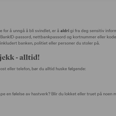
 for å unngå å bli svindlet, er å
aldri
gi fra deg sensitiv infor
 BankID-passord, nettbankpassord og kortnummer eller kode
nkludert banken, politiet eller personer du stoler på.
ekk - alltid!
st eller telefon, bør du alltid huske følgende:
pe en følelse av hastverk? Blir du lokket eller truet på noe