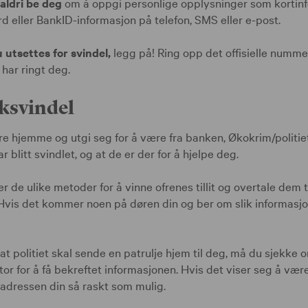
l aldri be deg
om å oppgi personlige opplysninger som kortin
d eller BankID-informasjon på telefon, SMS eller e-post.
 utsettes for svindel,
legg på! Ring opp det offisielle nummer
 har ringt deg.
svindel
e hjemme og utgi seg for å være fra banken, Økokrim/politiet 
r blitt svindlet, og at de er der for å hjelpe deg.
r de ulike metoder for å vinne ofrenes tillit og overtale dem ti
Hvis det kommer noen på døren din og ber om slik informasjon,
 at politiet skal sende en patrulje hjem til deg, må du sjekke
ontor for å få bekreftet informasjonen. Hvis det viser seg å være 
 adressen din så raskt som mulig.