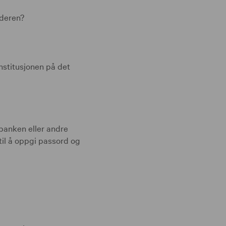
nderen?
nstitusjonen på det
 banken eller andre
g til å oppgi passord og