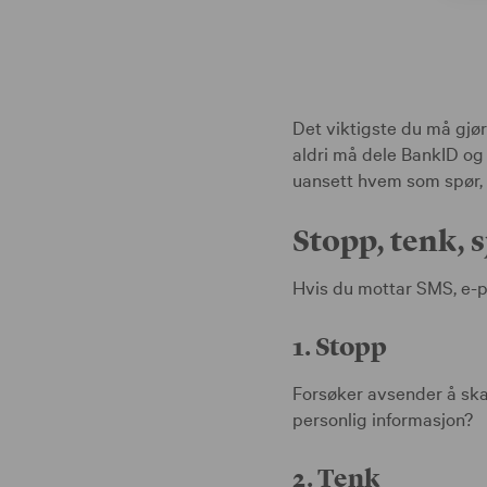
Det viktigste du må gjøre
aldri må dele BankID og
uansett hvem som spør, i
Stopp, tenk, sj
Hvis du mottar SMS, e-po
1. Stopp
Forsøker avsender å ska
personlig informasjon?
2. Tenk