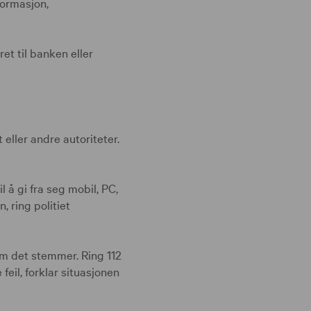
formasjon,
et til banken eller
eller andre autoriteter.
l å gi fra seg mobil, PC,
 ring politiet
 om det stemmer. Ring 112
feil, forklar situasjonen