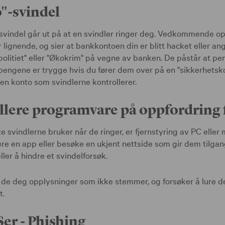
"-svindel
svindel går ut på at en svindler ringer deg. Vedkommende op
r lignende, og sier at bankkontoen din er blitt hacket eller a
 "politiet" eller "Økokrim" på vegne av banken. De påstår at pe
pengene er trygge hvis du fører dem over på en "sikkerhetsko
en konto som svindlerne kontrollerer.
llere programvare på oppfordring 
svindlerne bruker når de ringer, er fjernstyring av PC eller 
lere en app eller besøke en ukjent nettside som gir dem tilgang
ler å hindre et svindelforsøk.
er de deg opplysninger som ikke stemmer, og forsøker å lure de
t.
er - Phishing