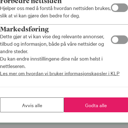
Forbedre nettsiden
Hjelper oss med å forstå hvordan nettsiden brukes,
slik at vi kan gjøre den bedre for deg.
Markedsføring
ar – og de
Dette gjør at vi kan vise deg relevante annonser,
og når
tilbud og informasjon, både på våre nettsider og
en pause, øker
andre steder.
Du kan endre innstillingene dine når som helst i
enkle grep kan
nettleseren.
este tips for å
Les mer om hvordan vi bruker informasjonskapsler i KLP
Avvis alle
Godta alle