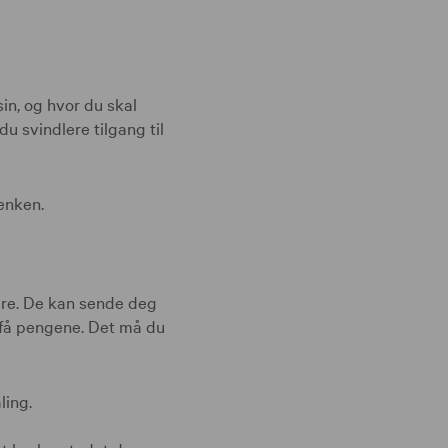
in, og hvor du skal
u svindlere tilgang til
lenken.
pere. De kan sende deg
 få pengene. Det må du
ling.