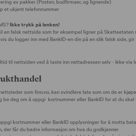
ring av pakker (Posten, budfirmaer, og lignende)
p et ukjent telefonnummer
 SMS?
Ikke trykk på lenken!
l en falsk nettside som for eksempel ligner på Skatteetaten s
is du logger inn med BankID-en din på en slik falsk side, gir d
ltid til nettsiden ved å taste inn nettadressen selv - ikke via 
rukthandel
 nettsteder som finn.no, kan svindlere late som om de er kjø
og be deg om å oppgi kortnummer eller BankID for at du skal
 oppgi kortnummer eller BankID opplysninger for å motta beta
, der får du bedre informasjon om hva du godkjenner