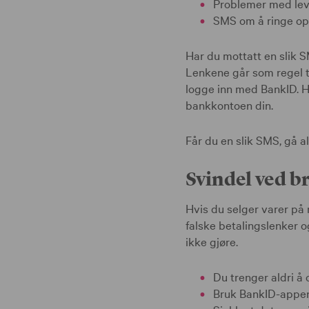
Problemer med leve
SMS om å ringe op
Har du mottatt en slik
Lenkene går som regel ti
logge inn med BankID. Hv
bankkontoen din.
Får du en slik SMS, gå al
Svindel ved b
Hvis du selger varer på
falske betalingslenker 
ikke gjøre.
Du trenger aldri å
Bruk BankID-appen