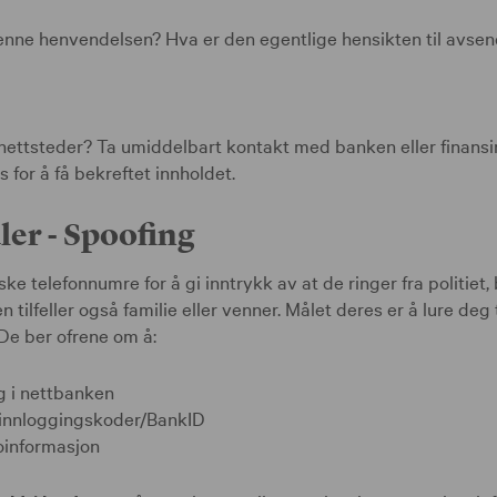
enne henvendelsen? Hva er den egentlige hensikten til avse
e nettsteder? Ta umiddelbart kontakt med banken eller finansi
 for å få bekreftet innholdet.
er - Spoofing
ke telefonnumre for å gi inntrykk av at de ringer fra politiet,
oen tilfeller også familie eller venner. Målet deres er å lure de
 De ber ofrene om å:
g i nettbanken
innloggingskoder/BankID
oinformasjon