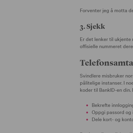
Forventer jeg å motta d
3. Sjekk
Er det lenker til ukjent
offisielle nummeret deres
Telefonsamtal
Svindlere misbruker nors
pålitelige instanser. I n
koder til BankID-en din.
Bekrefte innloggin
Oppgi passord og 
Dele kort- og kont