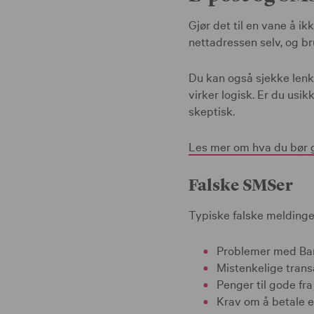
Gjør det til en vane å ik
nettadressen selv, og b
Du kan også sjekke lenk
virker logisk. Er du usi
skeptisk.
Les mer om hva du bør g
Falske SMSer
Typiske falske meldinge
Problemer med Ba
Mistenkelige trans
Penger til gode fr
Krav om å betale e