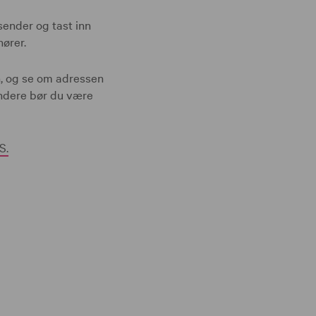
vsender og tast inn
hører.
n, og se om adressen
sendere bør du være
S.