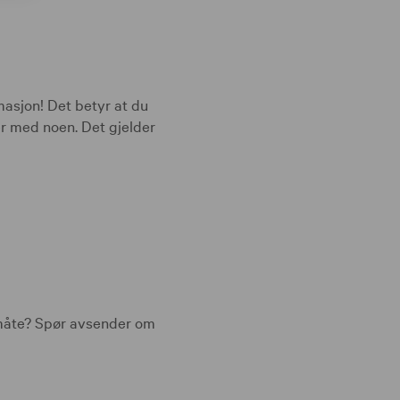
masjon! Det betyr at du
r med noen. Det gjelder
n måte? Spør avsender om