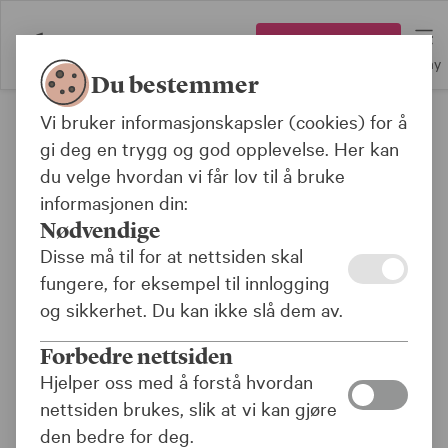
Logg inn
Meny
Du bestemmer
Vi bruker informasjonskapsler (cookies) for å
Apple Pay
gi deg en trygg og god opplevelse. Her kan
du velge hvordan vi får lov til å bruke
informasjonen din:
Vilkår og betingelser
Nødvendige
for bruk av Apple Pay
Disse må til for at nettsiden skal
fungere, for eksempel til innlogging
med betalingskort fra
og sikkerhet. Du kan ikke slå dem av.
KLP Banken
Forbedre nettsiden
Hjelper oss med å forstå hvordan
Innledning
nettsiden brukes, slik at vi kan gjøre
den bedre for deg.
Disse vilkårene gjelder når du registrerer og