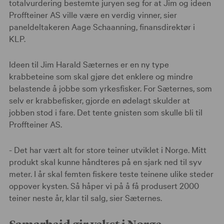
totalvurdering bestemte juryen seg for at Jim og ideen
Proffteiner AS ville være en verdig vinner, sier
paneldeltakeren Aage Schaanning, finansdirektør i
KLP.
Ideen til Jim Harald Sæternes er en ny type
krabbeteine som skal gjøre det enklere og mindre
belastende å jobbe som yrkesfisker. For Sæternes, som
selv er krabbefisker, gjorde en ødelagt skulder at
jobben stod i fare. Det tente gnisten som skulle bli til
Proffteiner AS.
- Det har vært alt for store teiner utviklet i Norge. Mitt
produkt skal kunne håndteres på en sjark ned til syv
meter. I år skal femten fiskere teste teinene ulike steder
oppover kysten. Så håper vi på å få produsert 2000
teiner neste år, klar til salg, sier Sæternes.
Samarbeid gir vekst i Norge