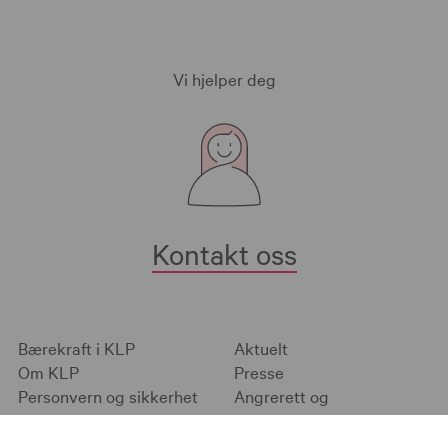
Vi hjelper deg
Kontakt oss
Bærekraft i KLP
Aktuelt
Om KLP
Presse
Personvern og sikkerhet
Angrerett og
Informasjonskapsler
klageadgang
English pages
Jobb i KLP