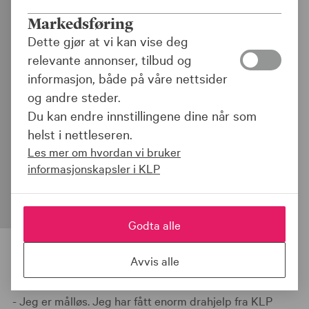
Krabbefisker til topps i
Markedsføring
KLP Trykktanken
Dette gjør at vi kan vise deg
relevante annonser, tilbud og
Skrevet av:
Martin Stenstad
|
12.07.22
informasjon, både på våre nettsider
Del:
og andre steder.
En skulderskade tente ideen om en ny
Du kan endre innstillingene dine når som
type krabbeteine. Nå planlegger
helst i nettleseren.
gründeren å selge 2000 nyutviklede
Les mer om hvordan vi bruker
informasjonskapsler i KLP
teiner allerede til neste år.
Godta alle
Avvis alle
- Jeg er målløs. Jeg har fått enorm drahjelp fra KLP