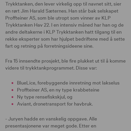
Trykktanken, den lever virkelig opp til navnet sitt, sier
en rørt Jim Harald Sæternes. Han står bak selskapet
Proffteiner AS, som ble utropt som vinner av KLP
Trykktanken Hav 22. I en intensiv måned har han og de
andre deltakerne i KLP Trykktanken hatt tilgang til en
rekke eksperter som har hjulpet bedriftene med å sette
fart og retning på forretningsideene sine.
Fra 15 innsendte prosjekt, ble fire plukket ut til å komme
videre til trykktankprogrammet. Disse var:
BlueLice, forebyggende innretning mot lakselus
Proffteiner AS, en ny type krabbeteine
Ny type rensefiskskjul, og
Aviant, dronetransport for havbruk.
- Juryen hadde en vanskelig oppgave. Alle
presentasjonene var meget gode. Etter en