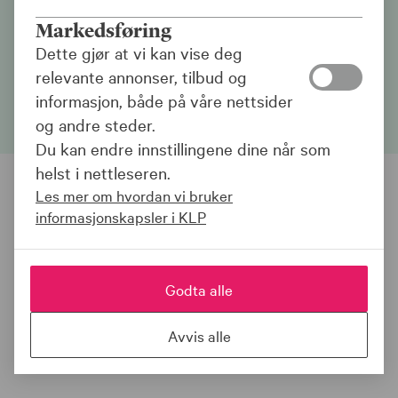
pensjonskapitalen, men også hvordan vi jobber
Markedsføring
for å gjøre bærekraftige innkjøp, hvordan våre
Dette gjør at vi kan vise deg
ansatte har det, og hvordan KLP som selskap
relevante annonser, tilbud og
opptrer og fremstår.
informasjon, både på våre nettsider
og andre steder.
Du kan endre innstillingene dine når som
helst i nettleseren.
Bærekraft er integrert i
Les mer om hvordan vi bruker
virksomhetsstyringen
informasjonskapsler i KLP
Bærekraft er integrert i virksomhetsstyringen i KLP, og
en sentral del av konsernstrategien. Alle
Godta alle
forretningsområder og datterselskaper har ansvar for å
implementere strategien og utarbeide tiltak og mål for
Avvis alle
bærekraft i sin egen virksomhet. I dette er også det å
ha en god dialog med våre interessenter viktig