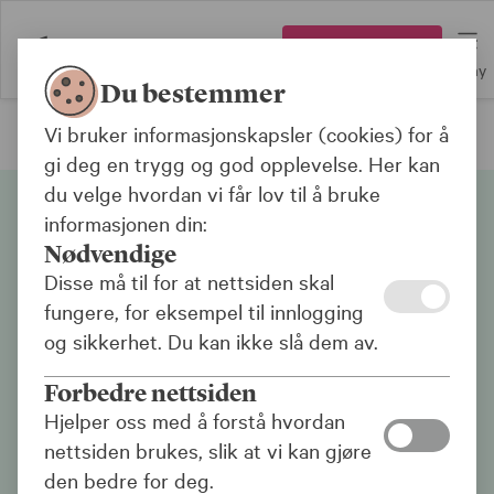
Logg inn
Meny
Du bestemmer
Vi bruker informasjonskapsler (cookies) for å
Bærekraft
gi deg en trygg og god opplevelse. Her kan
du velge hvordan vi får lov til å bruke
informasjonen din:
Nødvendige
Disse må til for at nettsiden skal
fungere, for eksempel til innlogging
og sikkerhet. Du kan ikke slå dem av.
Ansvarlig drift
Forbedre nettsiden
KLP som selskap er opptatt av å gå foran der vi
Hjelper oss med å forstå hvordan
kan. Vi har nedfelt i våre strategier og planer at
nettsiden brukes, slik at vi kan gjøre
det er viktig å drifte selskapet på en bærekraftig
den bedre for deg.
måte. Dette gjelder ikke bare forvaltningen av