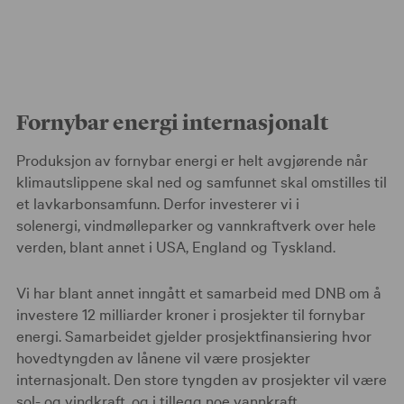
Fornybar energi internasjonalt
Produksjon av fornybar energi er helt avgjørende når
klimautslippene skal ned og samfunnet skal omstilles til
et lavkarbonsamfunn. Derfor investerer vi i
solenergi, vindmølleparker og vannkraftverk over hele
verden, blant annet i USA, England og Tyskland.
Vi har blant annet inngått et samarbeid med DNB om å
investere 12 milliarder kroner i prosjekter til fornybar
energi. Samarbeidet gjelder prosjektfinansiering hvor
hovedtyngden av lånene vil være prosjekter
internasjonalt. Den store tyngden av prosjekter vil være
sol- og vindkraft, og i tillegg noe vannkraft.