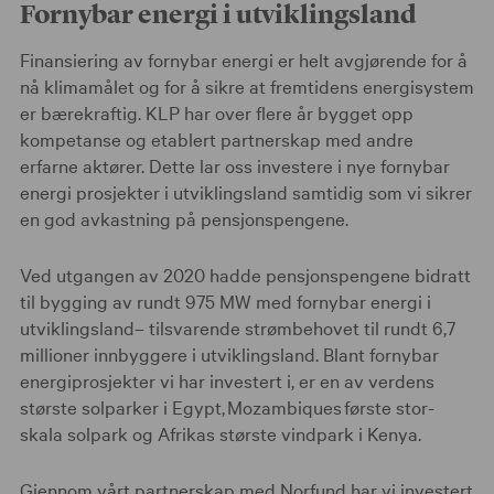
Fornybar energi i utviklingsland
Finansiering av fornybar energi er helt avgjørende for å
nå klimamålet og for å sikre at fremtidens energisystem
er bærekraftig. KLP har over flere år bygget opp
kompetanse og etablert partnerskap med andre
erfarne aktører. Dette lar oss investere i nye fornybar
energi prosjekter i utviklingsland samtidig som vi sikrer
en god avkastning på pensjonspengene.
Ved utgangen av 2020 hadde pensjonspengene bidratt
til bygging av rundt 975 MW med fornybar energi i
utviklingsland– tilsvarende strømbehovet til rundt 6,7
millioner innbyggere i utviklingsland. Blant fornybar
energiprosjekter vi har investert i, er en av verdens
største solparker i Egypt, Mozambiques første stor-
skala solpark og Afrikas største vindpark i Kenya.
Gjennom vårt partnerskap med Norfund har vi investert