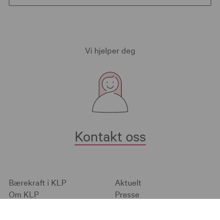
Vi hjelper deg
Kontakt oss
Bærekraft i KLP
Aktuelt
Om KLP
Presse
Personvern og sikkerhet
Angrerett og
Informasjonskapsler
klageadgang