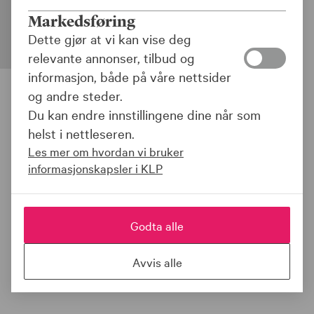
lavutslippssamfunn.
Markedsføring
Dette gjør at vi kan vise deg
relevante annonser, tilbud og
informasjon, både på våre nettsider
og andre steder.
Du kan endre innstillingene dine når som
helst i nettleseren.
KLP har over mange år bygget opp en stor
portefølje innenfor fornybar energi både i Norge og i
Les mer om hvordan vi bruker
utlandet. Dette er en vinn-vinn situasjon for klima,
informasjonskapsler i KLP
energisikkerhet, økonomisk vekst, sysselsetting og
KLPs krav til avkastning på pensjonsmidlene.
Godta alle
Avvis alle