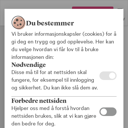
Logg inn
Meny
Du bestemmer
Vi bruker informasjonskapsler (cookies) for å
Bærekraft
gi deg en trygg og god opplevelse. Her kan
du velge hvordan vi får lov til å bruke
informasjonen din:
Vi bygger ren energi
Nødvendige
Disse må til for at nettsiden skal
Investeringer i energi og energirelatert
fungere, for eksempel til innlogging
infrastruktur har en langsiktighet som
og sikkerhet. Du kan ikke slå dem av.
passer oss som pensjonsforvalter
Forbedre nettsiden
godt. Det å bygge ny fornybar energi er
Hjelper oss med å forstå hvordan
avgjørende for at fremtidens
nettsiden brukes, slik at vi kan gjøre
energisystem skal bli bærekraftig og vi
den bedre for deg.
får til omstillingen til et