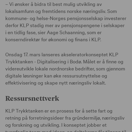
– Vi ønsker å bidra til best mulig utvikling av
lokalsamfunn og fremtidens norske næringsliv. Som
kommune- og helse-Norges pensjonsselskap investerer
derfor KLP stadig mer av pensjonspengene i selskaper
i en tidlig fase, sier Aage Schaanning, som er
konserndirektør for økonomi og finans i KLP.
Onsdag 17. mars lanseres akseleratorkonseptet KLP
Trykktanken - Digitalisering i Bodø. Målet er å finne og
videreutvikle lokale nordnorske bedrifter, som gjennom
digitale løsninger kan øke ressursutnyttelse og
effektivisering og skape nytt næringsliv lokalt.
Ressursnettverk
KLP Trykktanken er en prosess for å sette fart og
retning på forretningsideer fra gründermiljø, næringsliv
og forskning og utvikling. I konseptet jobber et
tverrfaglig team med ideen, og deltakerne får tilgang til