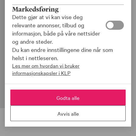
På jakt etter fremtidens
Markedsføring
Dette gjør at vi kan vise deg
bedrifter i Bodø
relevante annonser, tilbud og
informasjon, både på våre nettsider
Skrevet av:
Glenn Slydal Johansen
|
22.11.22
og andre steder.
Del:
Du kan endre innstillingene dine når som
Startskuddet for gründer- og
helst i nettleseren.
Les mer om hvordan vi bruker
næringsutviklingskonseptet KLP
informasjonskapsler i KLP
Trykktanken - Digitalisering i Bodø går
denne uken.
Godta alle
Avvis alle