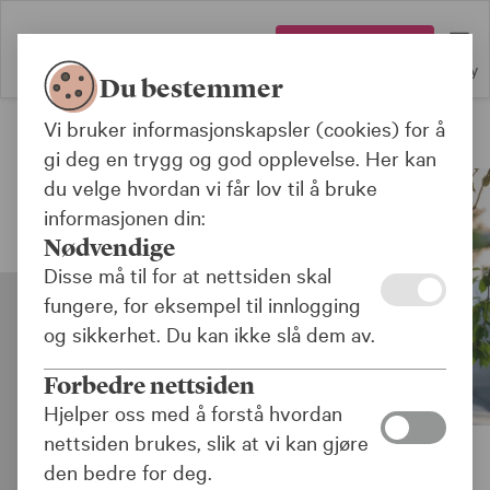
Logg inn
Meny
Du bestemmer
Vi bruker informasjonskapsler (cookies) for å
Nyhetssenter
gi deg en trygg og god opplevelse. Her kan
du velge hvordan vi får lov til å bruke
informasjonen din:
Nødvendige
Disse må til for at nettsiden skal
fungere, for eksempel til innlogging
og sikkerhet. Du kan ikke slå dem av.
Forbedre nettsiden
Hjelper oss med å forstå hvordan
nettsiden brukes, slik at vi kan gjøre
Aage E. Schaanning. Konserndirektør økonomi og finans.
den bedre for deg.