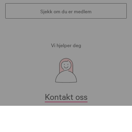
Sjekk om du er medlem
Vi hjelper deg
Kontakt oss
Bærekraft i KLP
Aktuelt
Om KLP
Presse