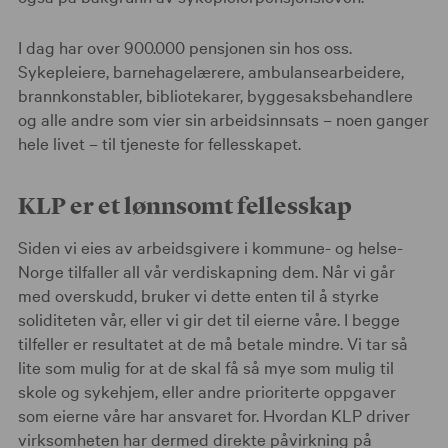
I dag har over 900.000 pensjonen sin hos oss.
Sykepleiere, barnehagelærere, ambulansearbeidere,
brannkonstabler, bibliotekarer, byggesaksbehandlere
og alle andre som vier sin arbeidsinnsats – noen ganger
hele livet – til tjeneste for fellesskapet.
KLP er et lønnsomt fellesskap
Siden vi eies av arbeidsgivere i kommune- og helse-
Norge tilfaller all vår verdiskapning dem. Når vi går
med overskudd, bruker vi dette enten til å styrke
soliditeten vår, eller vi gir det til eierne våre. I begge
tilfeller er resultatet at de må betale mindre. Vi tar så
lite som mulig for at de skal få så mye som mulig til
skole og sykehjem, eller andre prioriterte oppgaver
som eierne våre har ansvaret for. Hvordan KLP driver
virksomheten har dermed direkte påvirkning på