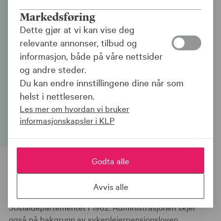
Norges største
Markedsføring
pensjonsselskap
Dette gjør at vi kan vise deg
relevante annonser, tilbud og
KLP (Kommunal landspensjonskasse) ble
informasjon, både på våre nettsider
til for å gi kommuneansatte en
og andre steder.
pensjonsordning som de ellers ikke
Du kan endre innstillingene dine når som
kunne få - en ordning som ville trygge
helst i nettleseren.
alderdommen deres.
Les mer om hvordan vi bruker
informasjonskapsler i KLP
Godta alle
KLP administrerer Pensjonsordningen for sykepleiere
Avvis alle
basert på en avtale som ble inngått med daværende
Sosialdepartementet i 1962. Administrasjonen skjer
også på bakgrunn av sykepleierpensjonsloven.