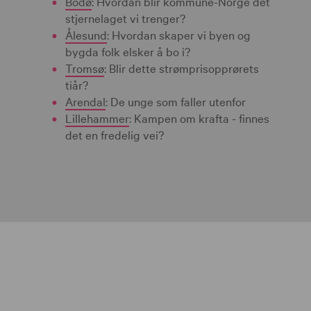
Bodø
: Hvordan blir kommune-Norge det
stjernelaget vi trenger?
Ålesund
: Hvordan skaper vi byen og
bygda folk elsker å bo i?
Tromsø
: Blir dette strømprisopprørets
tiår?
Arendal
: De unge som faller utenfor
Lillehammer
: Kampen om krafta - finnes
det en fredelig vei?