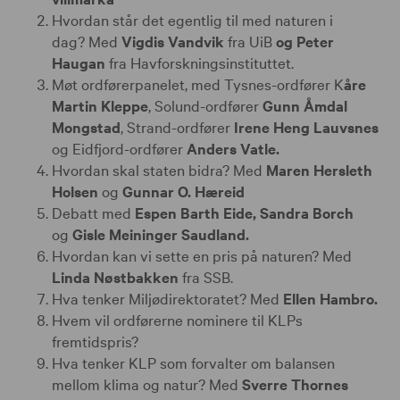
Hvordan står det egentlig til med naturen i
dag? Med
Vigdis Vandvik
fra UiB
og Peter
Haugan
fra Havforskningsinstituttet.
Møt ordførerpanelet, med Tysnes-ordfører K
åre
Martin Kleppe
, Solund-ordfører
Gunn Åmdal
Mongstad
, Strand-ordfører
Irene Heng Lauvsnes
og Eidfjord-ordfører
Anders Vatle.
Hvordan skal staten bidra? Med
Maren Hersleth
Holsen
og
Gunnar O. Hæreid
Debatt med
Espen Barth Eide, Sandra Borch
og
Gisle Meininger Saudland.
Hvordan kan vi sette en pris på naturen? Med
Linda Nøstbakken
fra SSB.
Hva tenker Miljødirektoratet? Med
Ellen Hambro.
Hvem vil ordførerne nominere til KLPs
fremtidspris?
Hva tenker KLP som forvalter om balansen
mellom klima og natur? Med
Sverre Thornes