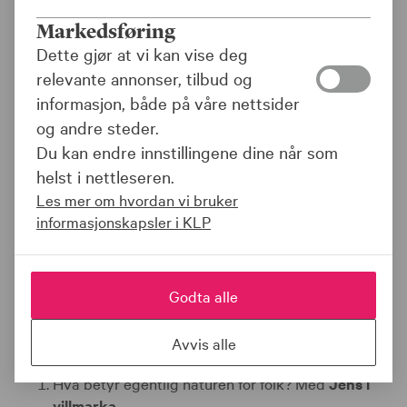
Markedsføring
Dette gjør at vi kan vise deg
relevante annonser, tilbud og
informasjon, både på våre nettsider
og andre steder.
Du kan endre innstillingene dine når som
helst i nettleseren.
Les mer om hvordan vi bruker
informasjonskapsler i KLP
Innhold
Godta alle
Se gjerne hele sendingen, eller bruk prikkene på
tidslinja til å hoppe rett til delen du vil se.
Avvis alle
Hva betyr egentlig naturen for folk? Med
Jens i
villmarka