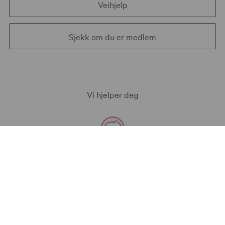
Veihjelp
Sjekk om du er medlem
Vi hjelper deg
Kontakt oss