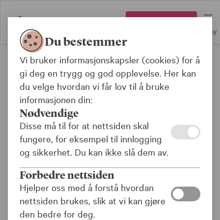
Logg inn
Meny
Du bestemmer
Vi bruker informasjonskapsler (cookies) for å
Kommunekonferansen 2021
gi deg en trygg og god opplevelse. Her kan
du velge hvordan vi får lov til å bruke
Klarer kommunene å ta
informasjonen din:
vare på naturverdiene?
Nødvendige
Disse må til for at nettsiden skal
Se blant annet
Espen Barth Eide
,
Sandra Borch,
fungere, for eksempel til innlogging
biolog
Dag O. Hessen,
Jens i Villmarka
og
Linda
og sikkerhet. Du kan ikke slå dem av.
Nøstbakken
fra SSB i livesendingen fra Bergen.
Sendingen er fra 8. juni 2021.
Forbedre nettsiden
Hjelper oss med å forstå hvordan
nettsiden brukes, slik at vi kan gjøre
den bedre for deg.