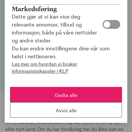
Hvilke forsikringer
Markedsføring
trenger du som student?
Dette gjør at vi kan vise deg
relevante annonser, tilbud og
|
15.05.26
informasjon, både på våre nettsider
og andre steder.
Er du i ferd med å flytte for deg selv? Vi
Du kan endre innstillingene dine når som
gir deg noen gode råd om hvilke
helst i nettleseren.
forsikringer du bør vurdere når du skal
Les mer om hvordan vi bruker
flytte for deg selv.
informasjonskapsler i KLP
Godta alle
Avvis alle
Du er kanskje fersk student og har flyttet til en ny by
eller nytt land. Om du har forsikring har du ikke viet en