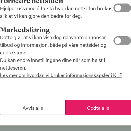
Forbedre nettsiden
Hjelper oss med å forstå hvordan nettsiden brukes,
slik at vi kan gjøre den bedre for deg.
Markedsføring
 gyldig må
Dette gjør at vi kan vise deg relevante annonser,
sportkostnader
tilbud og informasjon, både på våre nettsider og
og dette før
andre steder.
Du kan endre innstillingene dine når som helst i
nettleseren.
dert
Les mer om hvordan vi bruker informasjonskapsler i KLP
er samboer og
 korteier og
Avvis alle
Godta alle