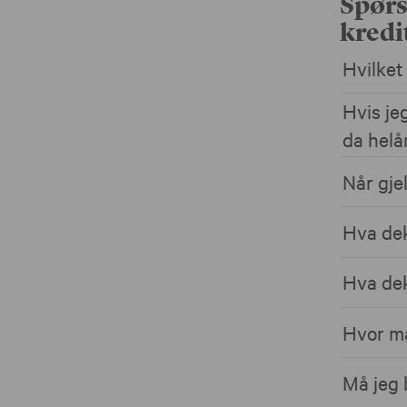
Spørs
kredi
Hvilket 
Hvis jeg
da helå
Når gje
Hva dek
Hva dek
Hvor ma
Må jeg 