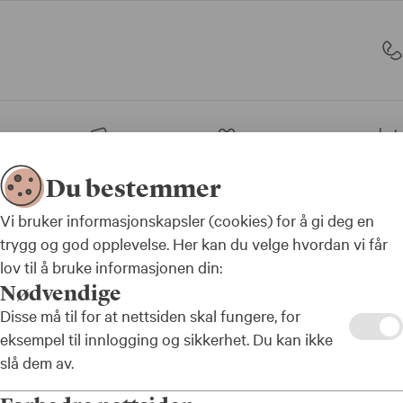
sjon
Bank
Forsikring
Du bestemmer
tis reise- og avbestillingsforsikring
Vi bruker informasjonskapsler (cookies) for å gi deg en
trygg og god opplevelse. Her kan du velge hvordan vi får
lov til å bruke informasjonen din:
Nødvendige
Disse må til for at nettsiden skal fungere, for
og
eksempel til innlogging og sikkerhet. Du kan ikke
slå dem av.
orsikr