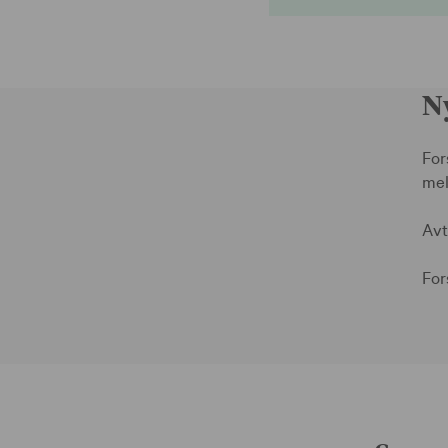
N
For
mel
Avt
For