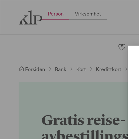
Person
Virksomhet
Pen
Forsiden
Bank
Kort
Kredittkort
Gra
Gratis reise- 
avbestillingsf