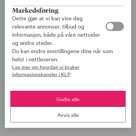
Leveranseplan
Markedsføring
Dette gjør at vi kan vise deg
Gjennom året leverer vi regnskap,
relevante annonser, tilbud og
prognoser og rapporter til deg som
informasjon, både på våre nettsider
kunde, dokumentene leveres på
og andre steder.
Kundeside.
Du kan endre innstillingene dine når som
helst i nettleseren.
Nå finner du ny og detaljert
Les mer om hvordan vi bruker
leveranseplan for din virksomhet inne på
informasjonskapsler i KLP
Kundeside.
Godta alle
Logg inn på kundeside
Avvis alle