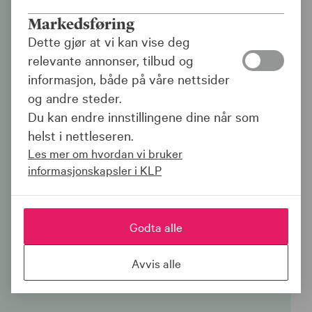
Pålogging og tilgang til
Markedsføring
Kundeside
Dette gjør at vi kan vise deg
relevante annonser, tilbud og
Som bruker av Kundeside benytter du din
informasjon, både på våre nettsider
personlige BankID når du logger deg på.
og andre steder.
BankID er en personlig og enkel
Du kan endre innstillingene dine når som
elektronisk legitimasjon for sikker
helst i nettleseren.
identifisering og signering på nettet.
Les mer om hvordan vi bruker
informasjonskapsler i KLP
Alle kunder i KLP skal ha en egen
brukeradministrator
som har oversikt
over hvem som har tilgang til Kundeside,
Godta alle
og som kan opprette, endre og slette
tilganger.
Avvis alle