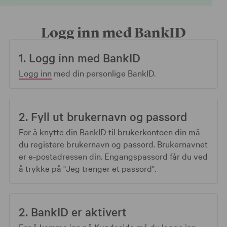
Logg inn med BankID
1. Logg inn med BankID
Logg inn
med din personlige BankID.
2. Fyll ut brukernavn og passord
For å knytte din BankID til brukerkontoen din må
du registere brukernavn og passord. Brukernavnet
er e-postadressen din. Engangspassord får du ved
å trykke på "Jeg trenger et passord".
2. BankID er aktivert
For å komme inn på Kundeside må du logge inn