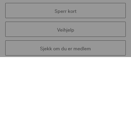
Sperr kort
Veihjelp
Sjekk om du er medlem
Vi hjelper deg