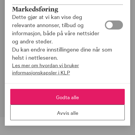
Unngå unødvendige
Markedsføring
bilskader
Dette gjør at vi kan vise deg
relevante annonser, tilbud og
|
02.06.23
informasjon, både på våre nettsider
og andre steder.
Hvis du ønsker å få ned antall bilskader,
Du kan endre innstillingene dine når som
kan disse rådene fra andre kommuner
helst i nettleseren.
være til hjelp. Mange ganger handler det
Les mer om hvordan vi bruker
først og fremst hvem som har ansvaret
informasjonskapsler i KLP
for det kjøretøyet man bruker, men også
om å ha rutiner, systemer og gode
holdninger.
Godta alle
Avvis alle