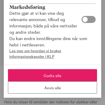
Lurt å vite før
Markedsføring
jobbreisen
Dette gjør at vi kan vise deg
relevante annonser, tilbud og
|
26.05.23
informasjon, både på våre nettsider
og andre steder.
Skal du på tjenestereise, er det greit å
Du kan endre innstillingene dine når som
vite hvilken hjelp du kan få av
helst i nettleseren.
reiseforsikringen du har gjennom jobben.
Les mer om hvordan vi bruker
informasjonskapsler i KLP
Godta alle
Avvis alle
Forsikringen gjelder i hele verden på enkeltreiser som
varer inntil sju uker.
Hvis du reiser til områder der risikoen for ulykker eller