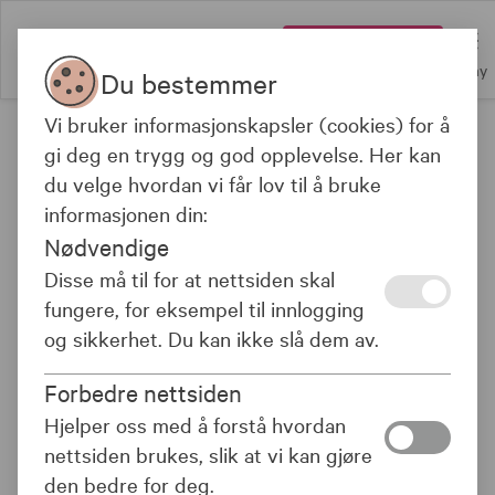
Logg inn
Meny
Du bestemmer
Vi bruker informasjonskapsler (cookies) for å
Alle våre fond
gi deg en trygg og god opplevelse. Her kan
Siden inneholder markedsføring
du velge hvordan vi får lov til å bruke
informasjonen din:
Nødvendige
Disse må til for at nettsiden skal
Avkastning 3 år
Risiko
Kostnad
fungere, for eksempel til innlogging
-
-
-
og sikkerhet. Du kan ikke slå dem av.
Forbedre nettsiden
Hjelper oss med å forstå hvordan
OM FONDET
nettsiden brukes, slik at vi kan gjøre
den bedre for deg.