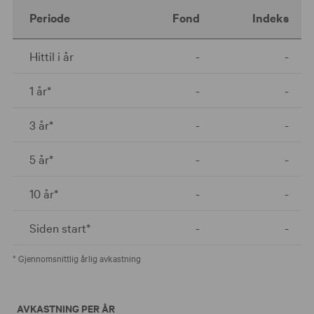
Periode
Fond
Indeks
Hittil i år
-
-
1 år*
-
-
3 år*
-
-
5 år*
-
-
10 år*
-
-
Siden start*
-
-
* Gjennomsnittlig årlig avkastning
AVKASTNING PER ÅR