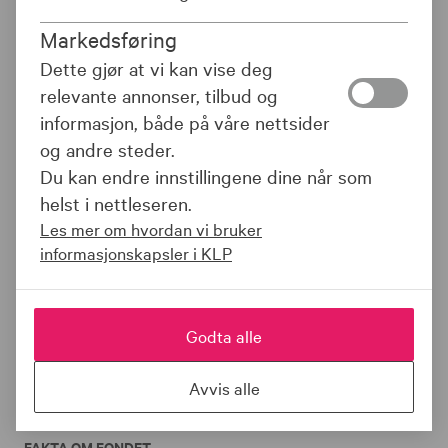
KLP Obligasjon Global er et indeksnært
obligasjonsfond som investerer i kredittobligasjoner
Markedsføring
globalt. Verdipapirene i fondet har vanligvis en
Dette gjør at vi kan vise deg
gjennomsnittlig rentebinding/durasjon på 5-7 år. Fondet
relevante annonser, tilbud og
er valutasikret.
informasjon, både på våre nettsider
og andre steder.
Du kan endre innstillingene dine når som
DOKUMENTER
helst i nettleseren.
Les mer om hvordan vi bruker
informasjonskapsler i KLP
FONDETS UTVIKLING
Godta alle
Denne informasjonen finnes ikke.
Avvis alle
FAKTA OM FONDET