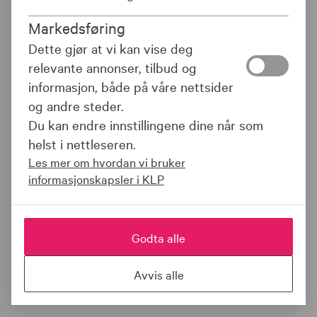
Markedsføring
Fondspakker
Dette gjør at vi kan vise deg
relevante annonser, tilbud og
KLP Kapitalforvaltning tilbyr et bredt
informasjon, både på våre nettsider
utvalg av fondspakker som kombinerer
og andre steder.
aksje- og renteinvesteringer i ulike
Du kan endre innstillingene dine når som
forhold. Fondspakkene gir virksomheter
helst i nettleseren.
en enkel og kostnadseffektiv måte å
Les mer om hvordan vi bruker
investere på, tilpasset ønsket
informasjonskapsler i KLP
tidshorisont og risikoprofil. Alle
fondspakkene forvaltes etter KLPs
retningslinjer for ansvarlige investeringer.
Godta alle
Avvis alle
Kom i gang med fondspakker