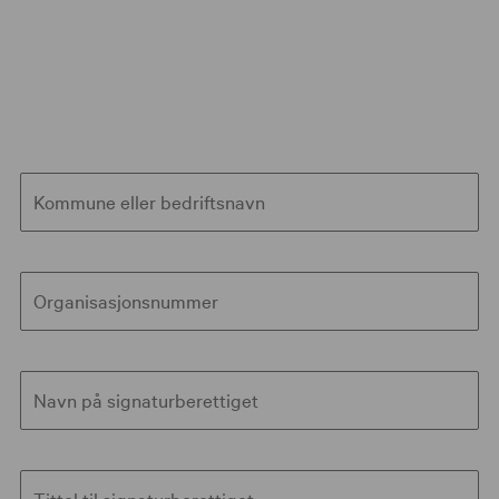
Kommune eller bedrifts­navn
Organisasjons­nummer
Navn på signaturberettiget
Tittel til signaturberettiget