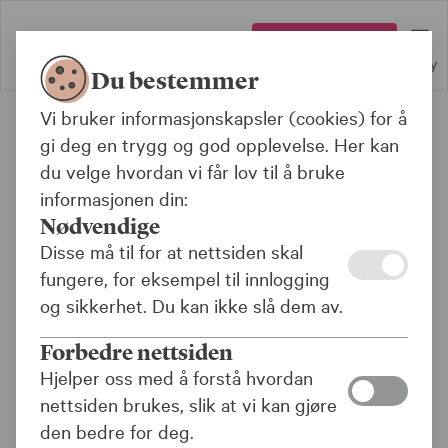
Logg inn
Meny
Du bestemmer
Vi bruker informasjonskapsler (cookies) for å
Bank
gi deg en trygg og god opplevelse. Her kan
du velge hvordan vi får lov til å bruke
Registrering av
informasjonen din:
signaturberettiget
Nødvendige
Disse må til for at nettsiden skal
fungere, for eksempel til innlogging
og sikkerhet. Du kan ikke slå dem av.
Forbedre nettsiden
Hjelper oss med å forstå hvordan
nettsiden brukes, slik at vi kan gjøre
den bedre for deg.