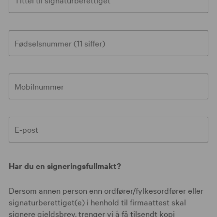
Fødsels­nummer (11 siffer)
Mobilnummer
E-post
Har du en signeringsfullmakt?
Dersom annen person enn ordfører/fylkesordfører eller
signaturberettiget(e) i henhold til firmaattest skal
signere gjeldsbrev, trenger vi å få tilsendt kopi