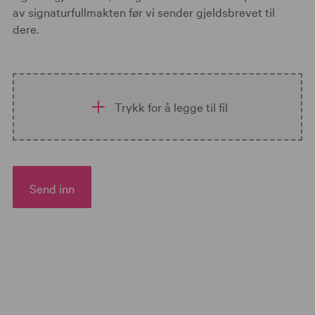
av signaturfullmakten før vi sender gjeldsbrevet til
dere.
Trykk for å legge til fil
Send inn