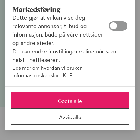
Lånekalkulator for
Markedsføring
virksomheter
Dette gjør at vi kan vise deg
relevante annonser, tilbud og
Her kan du simulere rente- og
informasjon, både på våre nettsider
avdragsbetingelser basert på ulike
og andre steder.
lånestørrelser og valg av nedbetalingstid.
Du kan endre innstillingene dine når som
Lånekalkulatoren viser også et
helst i nettleseren.
priseksempel på hva et tilsvarende lån
Les mer om hvordan vi bruker
ville vært dersom investeringen
informasjonskapsler i KLP
kvalifiserer til grønt lån.
Godta alle
Avvis alle
Hva koster lånet?