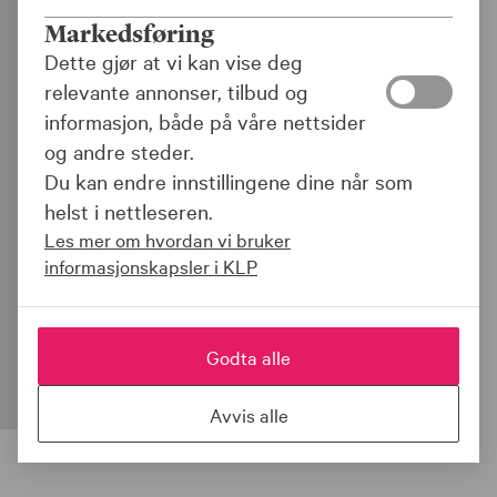
Klimavennlig
Markedsføring
kunstgress
Dette gjør at vi kan vise deg
relevante annonser, tilbud og
Ta et grep for miljøet neste gang dere
informasjon, både på våre nettsider
skal lage ny kunstgressbane. Hos oss kan
og andre steder.
dere låne til innendørs eller utendørs
Du kan endre innstillingene dine når som
klimavennlig kunstgressbane. Dette
helst i nettleseren.
omfatter nye anlegg som ikke benytter
Les mer om hvordan vi bruker
plast som banefyll.
informasjonskapsler i KLP
Søk om lån
Godta alle
Avvis alle