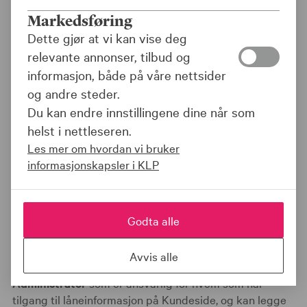
registrert organisasjonsnummer, kan gi andre tilgang til
Markedsføring
Kundeside.
Dette gjør at vi kan vise deg
relevante annonser, tilbud og
OM BEDRIFTEN ELLER KOMMUNEN
informasjon, både på våre nettsider
og andre steder.
Kommune eller bedrifts­navn
Du kan endre innstillingene dine når som
helst i nettleseren.
Les mer om hvordan vi bruker
Organisasjons­nummer
informasjonskapsler i KLP
KONTAKTINFORMASJON FOR ADMINISTRATOR AV
Godta alle
KUNDESIDE
Avvis alle
Kundeside har to nivåer:
Administrator
som er ansvarlig for hvem som har
tilgang til låneinformasjon på Kundeside, og kan legge