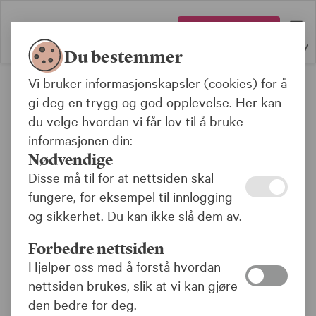
Logg inn
Meny
Du bestemmer
Vi bruker informasjonskapsler (cookies) for å
Bank
gi deg en trygg og god opplevelse. Her kan
du velge hvordan vi får lov til å bruke
Brukeradministrasjon for
informasjonen din:
Kundeside - Bank
Nødvendige
Disse må til for at nettsiden skal
fungere, for eksempel til innlogging
og sikkerhet. Du kan ikke slå dem av.
Fyll ut og bestill
Forbedre nettsiden
Hjelper oss med å forstå hvordan
Vi anbefaler at det er én brukeradministrator på hvert
nettsiden brukes, slik at vi kan gjøre
forretningsområde, i dette tilfelle for lån dere har i KLP
den bedre for deg.
Banken. Den som har administratorrettigheter for et