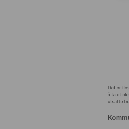
Det er fle
å ta et e
utsatte b
Kommun