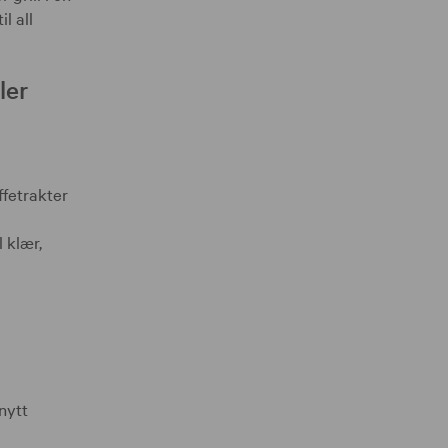
l all
ler
ffetrakter
 klær,
nytt