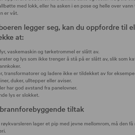
llbøtte med lokk, eller ha asken i en pose og helle over vann ti
n er våt.
boeren legger seg, kan du oppfordre til el
ekke at:
yr, vaskemaskin og tørketrommel er slått av.
rater og lys som ikke trenger å stå på er slått av, slik som ka
annkoker.
r, transformatorer og ladere ikke er tildekket av for eksempel
ner, duker, ulltepper eller aviser.
er har god avstand fra panelovner.
nde lys er slokket.
brannforebyggende tiltak
 røykvarsleren lager et pip med jevne mellomrom, må den få 
eri.