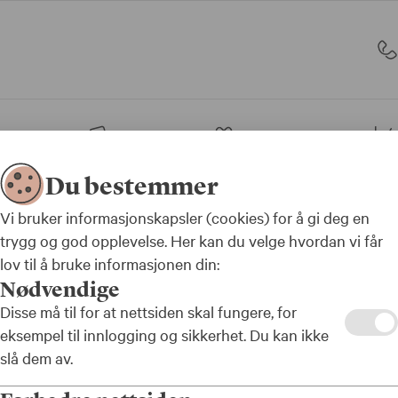
sjon
Bank
Forsikring
Du bestemmer
leietakere
Vi bruker informasjonskapsler (cookies) for å gi deg en
trygg og god opplevelse. Her kan du velge hvordan vi får
lov til å bruke informasjonen din:
Nødvendige
å disse brannfellen
Disse må til for at nettsiden skal fungere, for
eksempel til innlogging og sikkerhet. Du kan ikke
ommunens leietake
slå dem av.