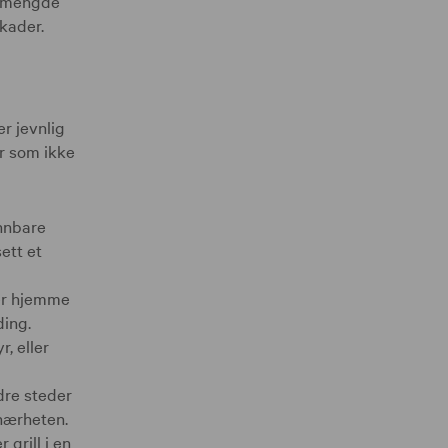
n mengde
skader.
r jevnlig
r som ikke
nnbare
ett et
er hjemme
ding.
, eller
dre steder
nærheten.
grill i en