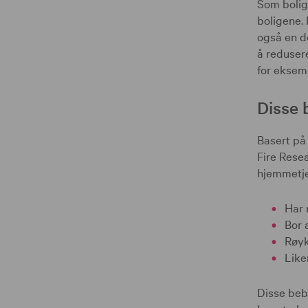
Som bolig
boligene.
også en d
å reduser
for eksem
Disse 
Basert på
Fire Resea
hjemmetj
Har 
Bor 
Røy
Like
Disse bebo