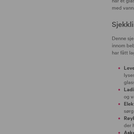
har et gl
med vann, 
Sjekkli
Denne sje
innom beb
har fått l
Leve
lyse
glas
Ladi
og v
Elek
sørg 
Røy
der 
Aske