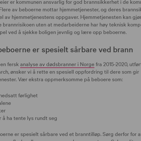
eier er kommunen ansvarlig for god brannsikkerhet i de ko
 Flere av beboerne mottar hjemmetjenester, og deres brannsi
el av hjemmetjenestens oppgaver. Hjemmetjenesten kan gjør
e brannrisikoen uten at medarbeiderne har høy teknisk komp
pel ved å sjekke boligen jevnlig og lære opp beboerne.
beboerne er spesielt sårbare ved brann
 en fersk
analyse av dødsbranner i Norge
fra 2015-2020, utfør
rch, ønsker vi å rette en spesiell oppfordring til dere som gir
enester. Vær ekstra oppmerksomme på beboere som:
nedsatt førlighet
alene
ker
r å ha tente lys rundt seg
erne er spesielt sårbare ved et branntilløp. Sørg derfor for at