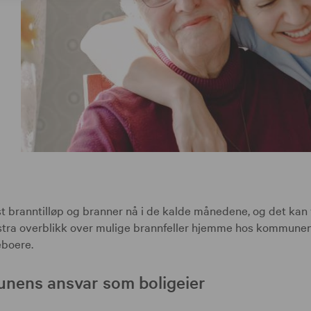
st branntilløp og branner nå i de kalde månedene, og det kan 
kstra overblikk over mulige brannfeller hjemme hos kommune
eboere.
ens ansvar som boligeier