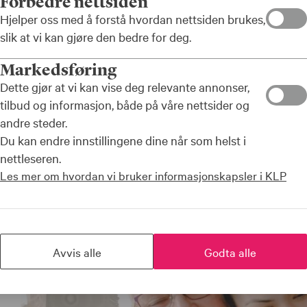
Forbedre nettsiden
an bidra til å redusere faren for brann hos kom
Hjelper oss med å forstå hvordan nettsiden brukes,
 oppmerksomme på sårbare beboere, kan de for
slik at vi kan gjøre den bedre for deg.
denne sjekklisten får de raskt et overblikk over m
Markedsføring
en bolig, og kan gjøre tiltak for å øke sikkerheten
Dette gjør at vi kan vise deg relevante annonser,
tilbud og informasjon, både på våre nettsider og
andre steder.
Du kan endre innstillingene dine når som helst i
nettleseren.
Les mer om hvordan vi bruker informasjonskapsler i KLP
Avvis alle
Godta alle