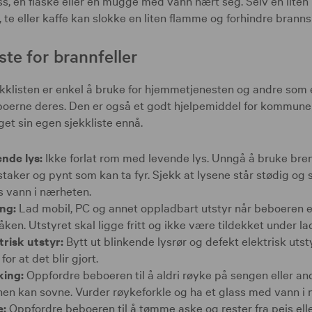
ass, en flaske eller en mugge med vann nært seg. Selv en lite
te eller kaffe kan slokke en liten flamme og forhindre brann
ste for brannfeller
kklisten er enkel å bruke for hjemmetjenesten og andre som e
oerne deres. Den er også et godt hjelpemiddel for kommune
aget sin egen sjekkliste ennå.
nde lys:
Ikke forlat rom med levende lys. Unngå å bruke bre
staker og pynt som kan ta fyr. Sjekk at lysene står stødig og s
s vann i nærheten.
ng:
Lad mobil, PC og annet oppladbart utstyr når beboeren 
åken. Utstyret skal ligge fritt og ikke være tildekket under la
trisk utstyr:
Bytt ut blinkende lysrør og defekt elektrisk utstyr
for at det blir gjort.
king:
Oppfordre beboeren til å aldri røyke på sengen eller an
hen kan sovne. Vurder røykeforkle og ha et glass med vann i 
:
Oppfordre beboeren til å tømme aske og rester fra peis eller 