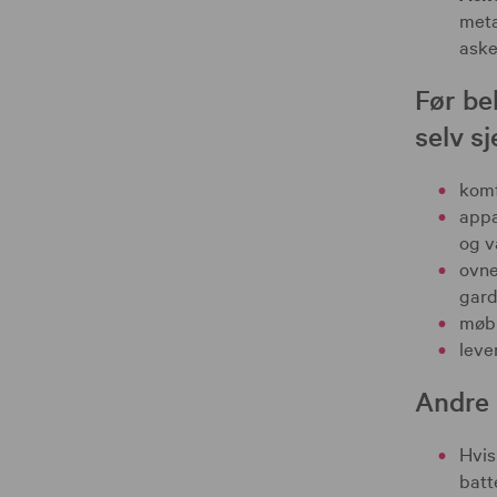
meta
aske
Før be
selv sj
komf
appa
og v
ovne
gardi
møbl
leve
Andre 
Hvis
batt