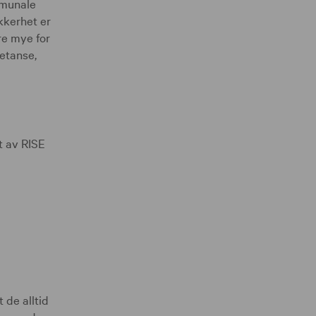
mmunale
kkerhet er
e mye for
etanse,
t av RISE
 de alltid