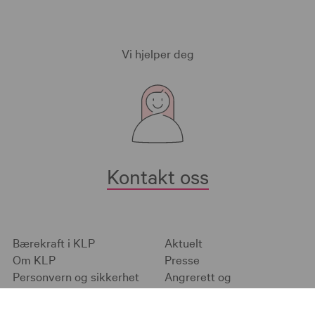
Vi hjelper deg
Kontakt oss
Bærekraft i KLP
Aktuelt
Om KLP
Presse
Personvern og sikkerhet
Angrerett og
Informasjonskapsler
klageadgang
English pages
Jobb i KLP