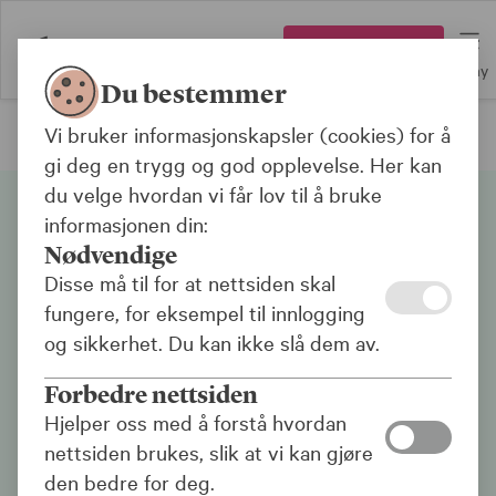
Logg inn
Meny
Du bestemmer
Vi bruker informasjonskapsler (cookies) for å
Vold og trusler på arbeidsplassen
gi deg en trygg og god opplevelse. Her kan
du velge hvordan vi får lov til å bruke
informasjonen din:
Nødvendige
Disse må til for at nettsiden skal
fungere, for eksempel til innlogging
og sikkerhet. Du kan ikke slå dem av.
Hva er vold og trusler
Forbedre nettsiden
Vold og trusler er hendelser hvor arbeidstakere
Hjelper oss med å forstå hvordan
blir fysisk eller verbalt angrepet i situasjoner
nettsiden brukes, slik at vi kan gjøre
som har forbindelse med deres arbeid, og som
den bedre for deg.
innebærer en åpenlys eller antydet trussel mot