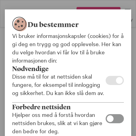
Logg inn
Meny
Du bestemmer
Vi bruker informasjonskapsler (cookies) for å
Forsiden
gi deg en trygg og god opplevelse. Her kan
Søk
du velge hvordan vi får lov til å bruke
informasjonen din:
Nødvendige
Disse må til for at nettsiden skal
Populære søkeord
fungere, for eksempel til innlogging
UFØREPENSJON
BILLÅN
AFP
UFØR
og sikkerhet. Du kan ikke slå dem av.
LEGEERKLÆRING
SENIORLÅN
IPS
Forbedre nettsiden
PENSJON
Hjelper oss med å forstå hvordan
nettsiden brukes, slik at vi kan gjøre
den bedre for deg.