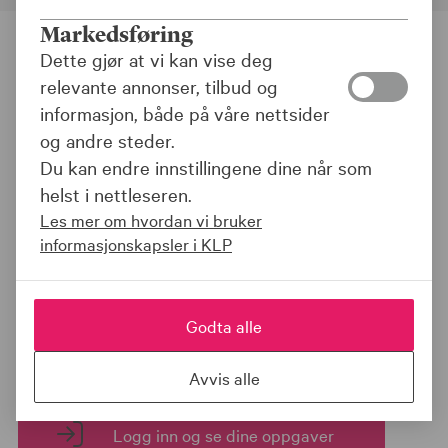
Markedsføring
Dette gjør at vi kan vise deg
relevante annonser, tilbud og
KLP er pålagt å hente inn og oppdatere enkelte
opplysninger fra kundene våre. Derfor kan du få en
informasjon, både på våre nettsider
oppgave hos oss, for eksempel for å bekrefte:
og andre steder.
Du kan endre innstillingene dine når som
personopplysninger
helst i nettleseren.
om du har skatt eller statsborgerskap i et annet
Les mer om hvordan vi bruker
land
informasjonskapsler i KLP
om du er politisk eksponert person
Du får beskjed på e-post hvis du har en oppgave som
Godta alle
må løses. Logg inn i portalen for å se og fullføre
oppgaven.
Avvis alle
Logg inn og se dine oppgaver