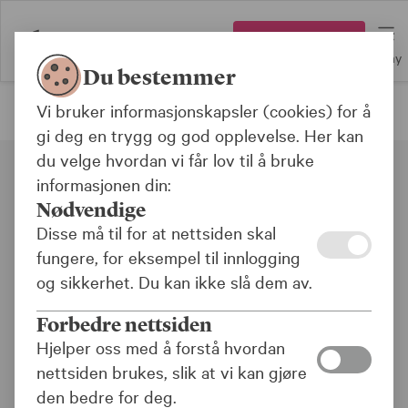
Logg inn
Meny
Du bestemmer
Vi bruker informasjonskapsler (cookies) for å
Forsiden
gi deg en trygg og god opplevelse. Her kan
du velge hvordan vi får lov til å bruke
informasjonen din:
Nødvendige
Disse må til for at nettsiden skal
fungere, for eksempel til innlogging
og sikkerhet. Du kan ikke slå dem av.
Oppgaver fra KLP
Forbedre nettsiden
Noen ganger må vi be deg bekrefte eller
Hjelper oss med å forstå hvordan
oppdatere opplysninger vi har om deg.
nettsiden brukes, slik at vi kan gjøre
den bedre for deg.