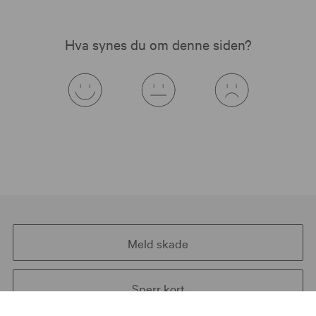
Hva synes du om denne siden?
Meld skade
Sperr kort