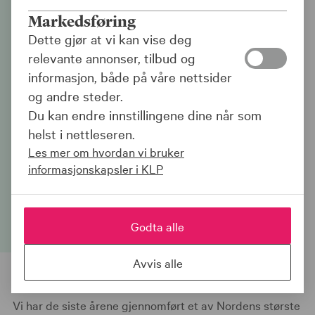
KLP styrker laget innen
Markedsføring
teknologi og
Dette gjør at vi kan vise deg
forretningsutvikling!
relevante annonser, tilbud og
informasjon, både på våre nettsider
og andre steder.
Er det du som skal være med å
Du kan endre innstillingene dine når som
videreutvikle plattformen for et av de
helst i nettleseren.
mest kompliserte finansproduktene vi
Les mer om hvordan vi bruker
har? Bli en del av vårt fagmiljø og bidra til
informasjonskapsler i KLP
å forme teknologien bak offentlig
tjenestepensjon!
Godta alle
Avvis alle
Vi har de siste årene gjennomført et av Nordens største