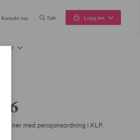
Søk
Logg inn
Kontakt oss
Fond
026
skommuner med pensjonsordning i KLP.