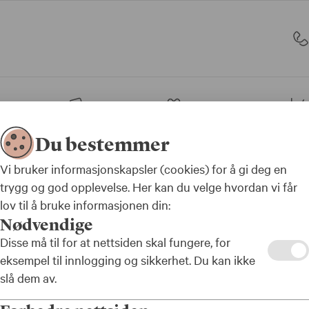
sjon
Bank
Forsikring
Du bestemmer
Vi bruker informasjonskapsler (cookies) for å gi deg en
trygg og god opplevelse. Her kan du velge hvordan vi får
lov til å bruke informasjonen din:
Nødvendige
l møtt til eiermøte 2
Disse må til for at nettsiden skal fungere, for
eksempel til innlogging og sikkerhet. Du kan ikke
tisk og administrativ ledelse i kommuner og fylke
slå dem av.