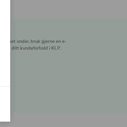
kjemaet under, bruk gjerne en e-
med ditt kundeforhold i KLP.