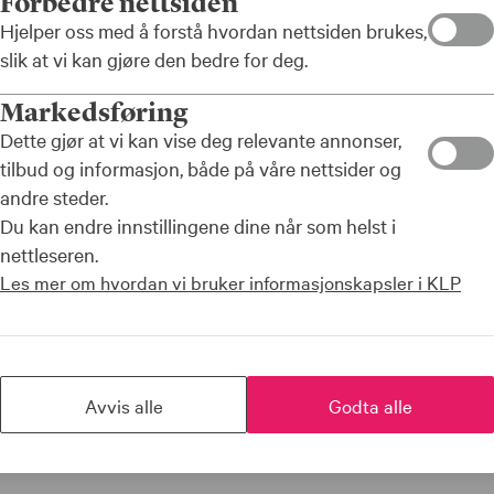
Forbedre nettsiden
Hjelper oss med å forstå hvordan nettsiden brukes,
slik at vi kan gjøre den bedre for deg.
Meld deg på
Markedsføring
Dette gjør at vi kan vise deg relevante annonser,
n tilbake neste år.
Meld deg på ved å fylle ut s
tilbud og informasjon, både på våre nettsider og
postadresse som samsvarer 
andre steder.
Du kan endre innstillingene dine når som helst i
nettleseren.
Les mer om hvordan vi bruker informasjonskapsler i KLP
Avvis alle
Godta alle