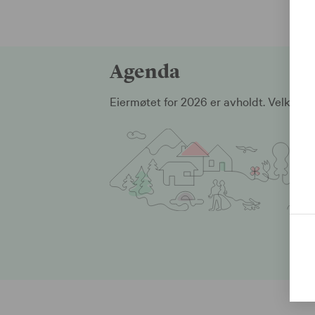
Agenda
Eiermøtet for 2026 er avholdt. Velkomme