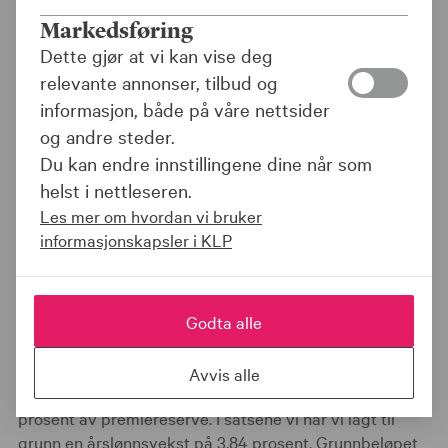
Markedsføring
Dette gjør at vi kan vise deg
Pensjonsordning - Juli 2022
relevante annonser, tilbud og
informasjon, både på våre nettsider
Fellesordningen for kommuner og bedrifter - 4,2
og andre steder.
%
Du kan endre innstillingene dine når som
Fellesordningen for fylkeskommuner - 4,3 %
helst i nettleseren.
Fellesordningen for statlige helseforetak - 4,3 %
Les mer om hvordan vi bruker
*Pensjonsordningen for sykepleiere - 10,3 %
informasjonskapsler i KLP
Pensjonsordningen for sykehusleger - 4,7 %
Pensjonsordningen for folkevalgte (lukket) - 4,3 %
Fellesordningen for lukkede avtaler - 4,5 %
Godta alle
*Reguleringspremien i Pensjonsordningen for
sykepleiere beregnes i prosent av pensjonsgrunnlaget,
Avvis alle
mens den i de øvrige pensjonsordningene regnes i
prosent av premiereserve. I satsene vi har vi lagt til
grunn en årslønnsvekst på 3,84 prosent. Grunnbeløpet