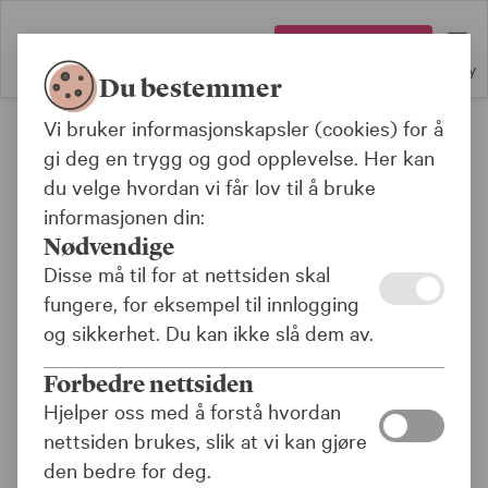
Logg inn
Meny
Du bestemmer
Vi bruker informasjonskapsler (cookies) for å
Forsiden
gi deg en trygg og god opplevelse. Her kan
du velge hvordan vi får lov til å bruke
informasjonen din:
Dette blir
Nødvendige
reguleringspremien i 2022
Disse må til for at nettsiden skal
fungere, for eksempel til innlogging
Vi har tidligere i år varslet at
og sikkerhet. Du kan ikke slå dem av.
reguleringspremien vil bli høyere enn vi anslo
Forbedre nettsiden
høsten 2021. Årets pensjons- og
Hjelper oss med å forstå hvordan
lønnsregulering ble fastsatt i mai. Faktureringen
nettsiden brukes, slik at vi kan gjøre
av reguleringspremie i juli i år vil bli basert på
den bedre for deg.
disse oppdaterte satsene.