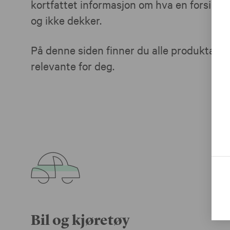
kortfattet informasjon om hva en forsikri
og ikke dekker.
På denne siden finner du alle produktark
relevante for deg.
Bil og kjøretøy