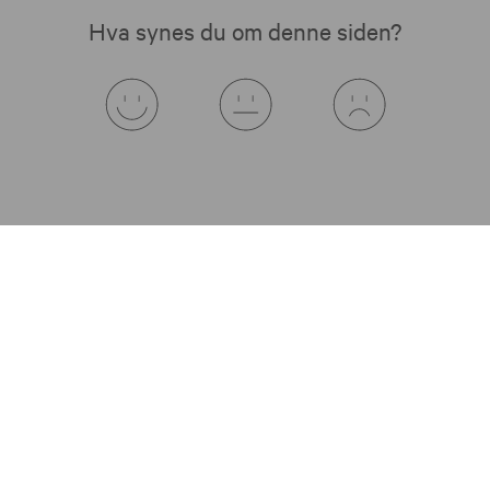
Hva synes du om denne siden?
Vi hjelper deg