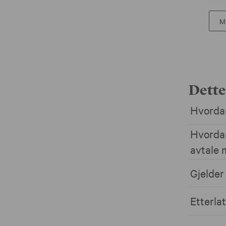
Me
Dette
Hvordan
Hvordan
avtale
Gjelder
Etterla