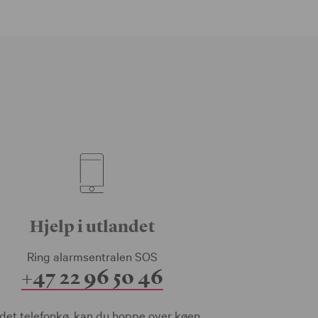
Hjelp i utlandet
Ring alarmsentralen SOS
+47 22 96 50 46
 det telefonkø, kan du hoppe over køen