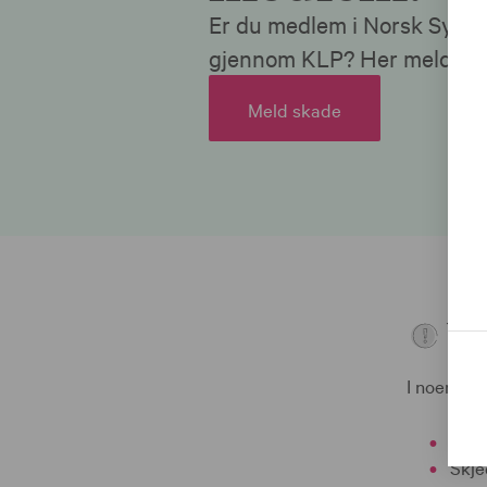
Er du medlem i Norsk Sykep
gjennom KLP? Her melder du
Meld skade
Vik
I noen til
Skje
Skje