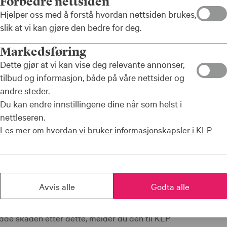
Forbedre nettsiden
leierforbund og har forsikring
Hjelper oss med å forstå hvordan nettsiden brukes,
 skade på dine forsikringer.
slik at vi kan gjøre den bedre for deg.
Markedsføring
Dette gjør at vi kan vise deg relevante annonser,
tilbud og informasjon, både på våre nettsider og
andre steder.
Du kan endre innstillingene dine når som helst i
nettleseren.
Les mer om hvordan vi bruker informasjonskapsler i KLP
tig informasjon
feller skal skaden meldes et annet sted enn KLP.
Avvis alle
Godta alle
dde skaden før 1. januar 2026, skal du melde den til Fremtind
dde skaden etter dette, melder du den til KLP