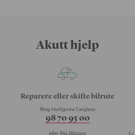
Akutt hjelp
Reparere eller skifte bilrute
Ring Hurtigruta Carglass
98 70 95 00
eller Riis Bilglass
Er