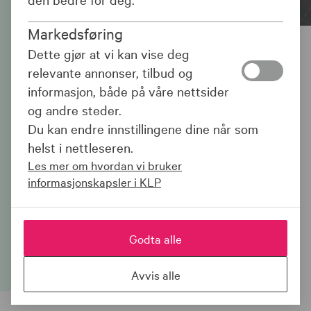
Markedsføring
Dette gjør at vi kan vise deg
Hundeforsikring
relevante annonser, tilbud og
informasjon, både på våre nettsider
Har du jobb med pensjon i KLP, får du 20
og andre steder.
% lavere pris på hundeforsikring.
Du kan endre innstillingene dine når som
Forsikringen dekker veterinærutgifter i
helst i nettleseren.
Norden, dødsfall dekkes over hele verden.
Les mer om hvordan vi bruker
Sjekk pris, da vel!
informasjonskapsler i KLP
Sjekk pris
Godta alle
Avvis alle