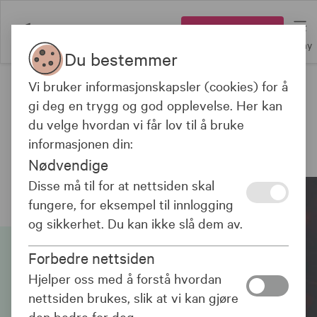
Logg inn
Meny
Du bestemmer
Vi bruker informasjonskapsler (cookies) for å
NSF-medlem?
sjekke pris og bestille
Klikk her for å
gi deg en trygg og god opplevelse. Her kan
hundeforsikring
.
du velge hvordan vi får lov til å bruke
informasjonen din:
Kjæledyr
Nødvendige
Disse må til for at nettsiden skal
fungere, for eksempel til innlogging
og sikkerhet. Du kan ikke slå dem av.
Forbedre nettsiden
Hjelper oss med å forstå hvordan
nettsiden brukes, slik at vi kan gjøre
den bedre for deg.