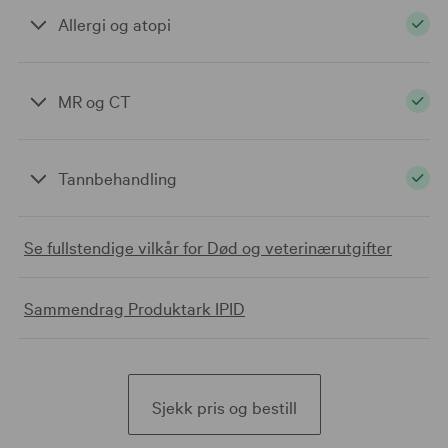
Dekker bandasjer og materiell som veterinæren bruker.
Allergi og atopi
Dekker også reseptbelagt medisin inntil 5000 kroner.
Dekker behandling ved allergi og atopi inntil 5000
MR og CT
kroner.
Dekker MR, CT eller scintigrafi, en gang per år.
Tannbehandling
Dekker tannbehandling som følge av ulykkesskade.
Se fullstendige vilkår for Død og veterinærutgifter
Sammendrag Produktark IPID
Sjekk pris og bestill