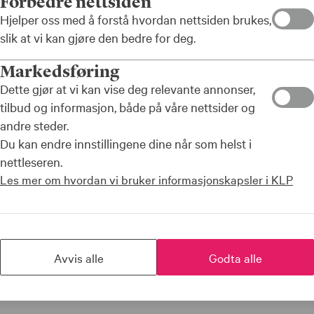
Forbedre nettsiden
Hjelper oss med å forstå hvordan nettsiden brukes,
slik at vi kan gjøre den bedre for deg.
Markedsføring
 KLP
Dette gjør at vi kan vise deg relevante annonser,
å at du har
tilbud og informasjon, både på våre nettsider og
krainske
andre steder.
lere av
Du kan endre innstillingene dine når som helst i
nettleseren.
Les mer om hvordan vi bruker informasjonskapsler i KLP
varetatt.
Avvis alle
Godta alle