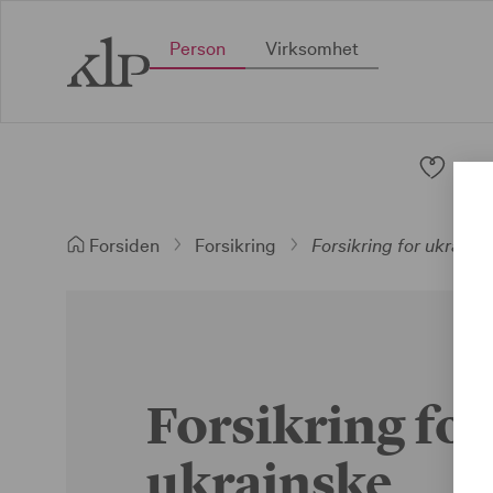
Person
Virksomhet
Pen
Forsiden
Forsikring
Forsikring for ukrains
Forsikring for
ukrainske