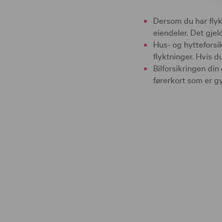
Dersom du har flykt
eiendeler. Det gjel
Hus- og hytteforsik
flyktninger. Hvis d
Bilforsikringen din
førerkort som er gy