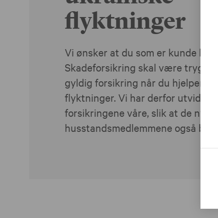
flyktninger
Vi ønsker at du som er kunde hos
Skadeforsikring skal være trygg p
gyldig forsikring når du hjelper u
flyktninger. Vi har derfor utvidet f
forsikringene våre, slik at de nye
husstandsmedlemmene også blir i