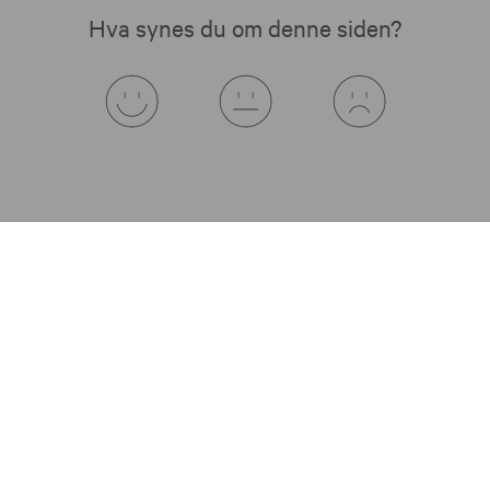
Hva synes du om denne siden?
Vi hjelper deg