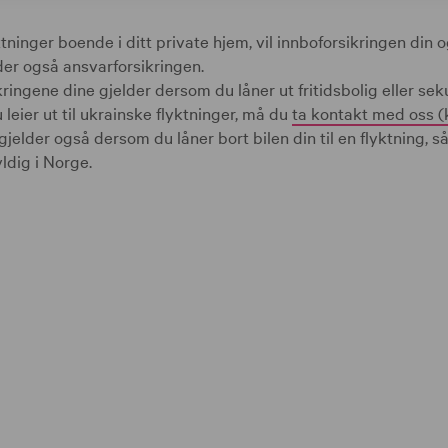
ninger boende i ditt private hjem, vil innboforsikringen din 
der også ansvarforsikringen.
ringene dine gjelder dersom du låner ut fritidsbolig eller sek
u leier ut til ukrainske flyktninger, må du
ta kontakt med oss (
 gjelder også dersom du låner bort bilen din til en flyktning, 
ldig i Norge.