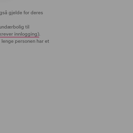
også gjelde for deres
undærbolig til
krever innlogging)
.
så lenge personen har et