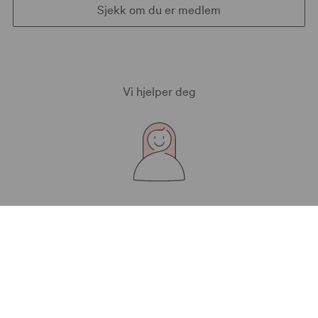
Sjekk om du er medlem
Vi hjelper deg
Kontakt oss
Bærekraft i KLP
Aktuelt
Om KLP
Presse
Personvern og sikkerhet
Angrerett og