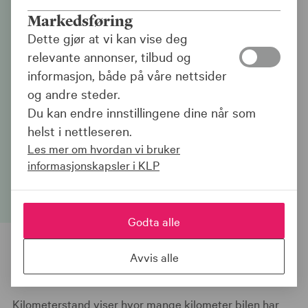
Er oppgitt
Markedsføring
kilometerstand riktig?
Dette gjør at vi kan vise deg
relevante annonser, tilbud og
Vi ønsker at du skal få den erstatningen
informasjon, både på våre nettsider
du har rett på hvis uhellet skulle være
og andre steder.
ute. Sjekk om registrert kilometerstand er
Du kan endre innstillingene dine når som
riktig - feil informasjon på bilforsikringen
helst i nettleseren.
kan føre til at du får redusert erstatning
Les mer om hvordan vi bruker
dersom noe skjer.
informasjonskapsler i KLP
Godta alle
Hvorfor er det viktig å oppgi riktig
Avvis alle
kilometerstand?
Kilometerstand viser hvor mange kilometer bilen har