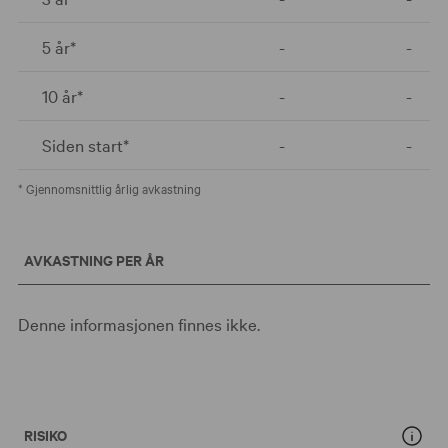
5 år*
-
-
10 år*
-
-
Siden start*
-
-
* Gjennomsnittlig årlig avkastning
AVKASTNING PER ÅR
Denne informasjonen finnes ikke.
RISIKO