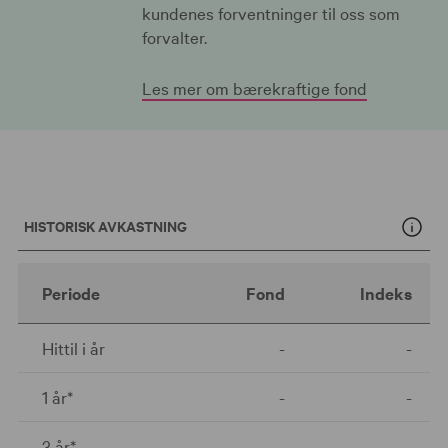
kundenes forventninger til oss som
forvalter.
Les mer om bærekraftige fond
HISTORISK AVKASTNING
Periode
Fond
Indeks
Hittil i år
-
-
1 år*
-
-
3 år*
-
-