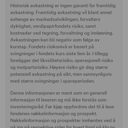
Historisk avkastning er ingen garanti for framtidig
avkastning. Framtidig avkastning vil blant annet
avhenge av markedsutviklingen, forvalters
dyktighet, verdipapirfondets risiko, samt
kostnader ved tegning, forvaltning og innløsning.
Avkastningen kan bli negativ som følge av
kurstap. Fondets risikonivå er basert på
svingninger i fondets kurs siste fem år. I tillegg
foreligger det likviditetsrisiko, operasjonell risiko
og motpartsrisiko. Høyere risiko gir deg større
potensiell avkastning på sikt, men sannsynligvis
med større svingninger i spareperioden.
Denne informasjonen er ment som en generell
informasjon til leseren og må ikke forstås som
investeringsråd. Før kjøp oppfordres det til å lese
fondenes nøkkelinformasjon og prospekt.
Nøkkelinformasjon og prospekter innhentes ved å
gå inn på respektive sider for hvert fond på klp.no.