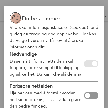
Logg inn
Meny
Du bestemmer
Vi bruker informasjonskapsler (cookies) for å
Siden inneholder markedsføring
gi deg en trygg og god opplevelse. Her kan
du velge hvordan vi får lov til å bruke
informasjonen din:
Nødvendige
Avkastning 3 år
Risiko
Kostnad
Disse må til for at nettsiden skal
-
-
-
fungere, for eksempel til innlogging
og sikkerhet. Du kan ikke slå dem av.
OM FONDET
Forbedre nettsiden
Hjelper oss med å forstå hvordan
nettsiden brukes, slik at vi kan gjøre
KLP Kort Stat er et aktivt forvaltet likviditetsfond som
den bedre for deg.
investerer i norske rentebærende statspapirer med