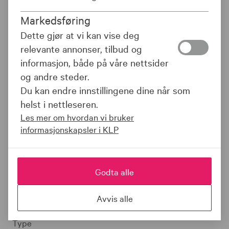
kort løpetid. Fondet har svært lav renterisiko og ingen
Markedsføring
kredittrisiko.
Dette gjør at vi kan vise deg
relevante annonser, tilbud og
informasjon, både på våre nettsider
DOKUMENTER
og andre steder.
Du kan endre innstillingene dine når som
helst i nettleseren.
FONDETS UTVIKLING
Les mer om hvordan vi bruker
informasjonskapsler i KLP
Denne informasjonen finnes ikke.
Godta alle
FAKTA OM FONDET
Avvis alle
Type