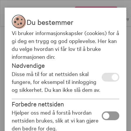
Logg inn
Meny
Du bestemmer
Vi bruker informasjonskapsler (cookies) for å
Siden inneholder markedsføring
gi deg en trygg og god opplevelse. Her kan
du velge hvordan vi får lov til å bruke
informasjonen din:
Nødvendige
Avkastning 3 år
Risiko
Kostnad
Disse må til for at nettsiden skal
-
-
-
fungere, for eksempel til innlogging
og sikkerhet. Du kan ikke slå dem av.
OM FONDET
Forbedre nettsiden
Hjelper oss med å forstå hvordan
nettsiden brukes, slik at vi kan gjøre
KLP AksjeNorge Indeks er et indeksnært fond som
den bedre for deg.
investerer i norske aksjer og tar sikte på å oppnå en