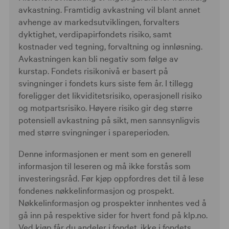
avkastning. Framtidig avkastning vil blant annet
avhenge av markedsutviklingen, forvalters
dyktighet, verdipapirfondets risiko, samt
kostnader ved tegning, forvaltning og innløsning.
Avkastningen kan bli negativ som følge av
kurstap. Fondets risikonivå er basert på
svingninger i fondets kurs siste fem år. I tillegg
foreligger det likviditetsrisiko, operasjonell risiko
og motpartsrisiko. Høyere risiko gir deg større
potensiell avkastning på sikt, men sannsynligvis
med større svingninger i spareperioden.
Denne informasjonen er ment som en generell
informasjon til leseren og må ikke forstås som
investeringsråd. Før kjøp oppfordres det til å lese
fondenes nøkkelinformasjon og prospekt.
Nøkkelinformasjon og prospekter innhentes ved å
gå inn på respektive sider for hvert fond på klp.no.
Ved kjøp får du andeler i fondet, ikke i fondets