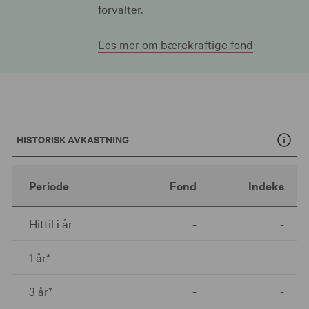
forvalter.
Les mer om bærekraftige fond
HISTORISK AVKASTNING
Periode
Fond
Indeks
Hittil i år
-
-
1 år*
-
-
3 år*
-
-