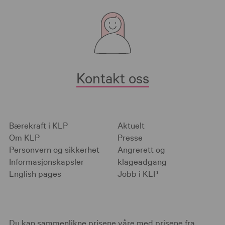
Kontakt oss
Bærekraft i KLP
Aktuelt
Om KLP
Presse
Personvern og sikkerhet
Angrerett og
Informasjonskapsler
klageadgang
English pages
Jobb i KLP
Du kan sammenlikne prisene våre med prisene fra