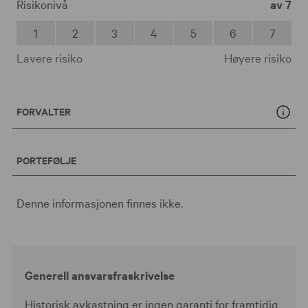
Risikonivå
av 7
1
2
3
4
5
6
7
Lavere risiko
Høyere risiko
FORVALTER
PORTEFØLJE
Denne informasjonen finnes ikke.
Generell ansvarsfraskrivelse
Historisk avkastning er ingen garanti for framtidig