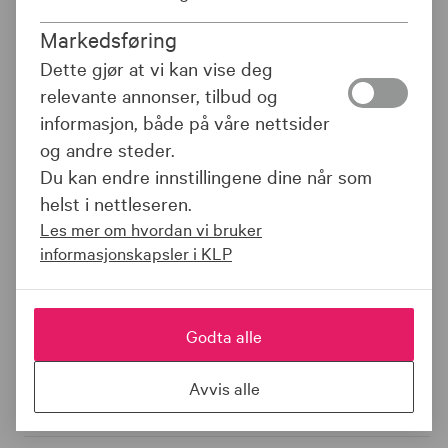
avkastning tilnærmet lik hovedindeksen på Oslo Børs.
Markedsføring
Dette gjør at vi kan vise deg
relevante annonser, tilbud og
DOKUMENTER
informasjon, både på våre nettsider
og andre steder.
Du kan endre innstillingene dine når som
FONDETS UTVIKLING
helst i nettleseren.
Les mer om hvordan vi bruker
Denne informasjonen finnes ikke.
informasjonskapsler i KLP
Godta alle
FAKTA OM FONDET
Avvis alle
Type