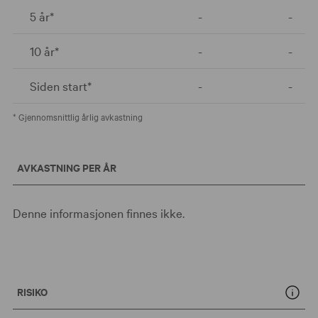
5 år*
-
-
10 år*
-
-
Siden start*
-
-
* Gjennomsnittlig årlig avkastning
AVKASTNING PER ÅR
Denne informasjonen finnes ikke.
RISIKO