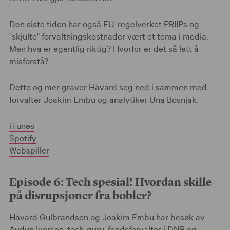
Den siste tiden har også EU-regelverket PRIIPs og
"skjulte" forvaltningskostnader vært et tema i media.
Men hva er egentlig riktig? Hvorfor er det så lett å
misforstå?
Dette og mer graver Håvard seg ned i sammen med
forvalter Joakim Embu og analytiker Una Bosnjak.
iTunes
Spotify
Webspiller
Episode 6: Tech spesial! Hvordan skille
på disrupsjoner fra bobler?
Håvard Gulbrandsen og Joakim Embu har besøk av
Audun Iversen, tech-guru, fondsforvalter i DNB og