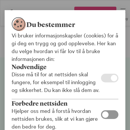
Logg inn
Meny
Du bestemmer
Vi bruker informasjonskapsler (cookies) for å
Fond
gi deg en trygg og god opplevelse. Her kan
Siden inneholder markedsføring
du velge hvordan vi får lov til å bruke
informasjonen din:
Nødvendige
Fondspodden
Disse må til for at nettsiden skal
fungere, for eksempel til innlogging
Bli med Håvard Gulbrandsen bak kulissene i
og sikkerhet. Du kan ikke slå dem av.
KLP Kapitalforvaltning. Fondspodden gir
Forbedre nettsiden
deg et uformelt innblikk i hva som ligger bak
våre investeringer, samfunnsansvar i
Hjelper oss med å forstå hvordan
finansverden, gode historier fra
nettsiden brukes, slik at vi kan gjøre
fondsverdenen og diskusjon av etiske
den bedre for deg.