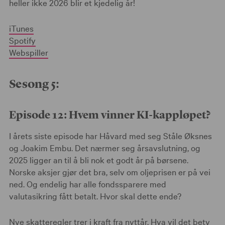
heller ikke 2026 blir et kjedelig år!
iTunes
Spotify
Webspiller
Sesong 5:
Episode 12: Hvem vinner KI-kappløpet?
I årets siste episode har Håvard med seg Ståle Øksnes
og Joakim Embu. Det nærmer seg årsavslutning, og
2025 ligger an til å bli nok et godt år på børsene.
Norske aksjer gjør det bra, selv om oljeprisen er på vei
ned. Og endelig har alle fondssparere med
valutasikring fått betalt. Hvor skal dette ende?
Nye skatteregler trer i kraft fra nyttår. Hva vil det bety