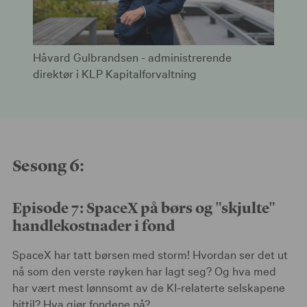
Håvard Gulbrandsen - administrerende
direktør i KLP Kapitalforvaltning
Sesong 6:
Episode 7: SpaceX på børs og "skjulte"
handlekostnader i fond
SpaceX har tatt børsen med storm! Hvordan ser det ut
nå som den verste røyken har lagt seg? Og hva med
har vært mest lønnsomt av de KI-relaterte selskapene
hittil? Hva gjør fondene nå?