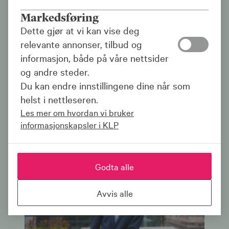
dilemmaer.
Markedsføring
Dette gjør at vi kan vise deg
Spotify
iTunes
Webspiller
relevante annonser, tilbud og
informasjon, både på våre nettsider
og andre steder.
Du kan endre innstillingene dine når som
Se alle fondspoddene
helst i nettleseren.
Les mer om hvordan vi bruker
informasjonskapsler i KLP
Godta alle
Avvis alle