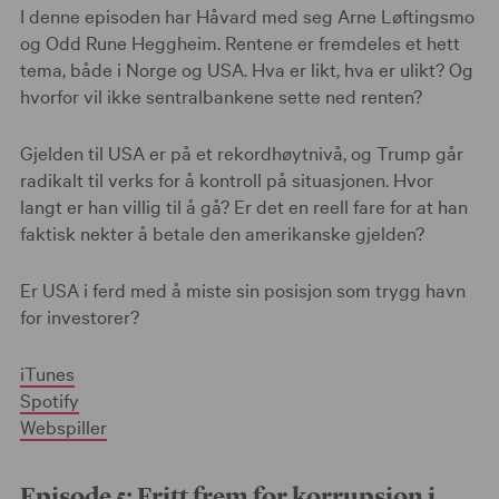
I denne episoden har Håvard med seg Arne Løftingsmo
og Odd Rune Heggheim. Rentene er fremdeles et hett
tema, både i Norge og USA. Hva er likt, hva er ulikt? Og
hvorfor vil ikke sentralbankene sette ned renten?
Gjelden til USA er på et rekordhøytnivå, og Trump går
radikalt til verks for å kontroll på situasjonen. Hvor
langt er han villig til å gå? Er det en reell fare for at han
faktisk nekter å betale den amerikanske gjelden?
Er USA i ferd med å miste sin posisjon som trygg havn
for investorer?
iTunes
Spotify
Webspiller
Episode 5: Fritt frem for korrupsjon i