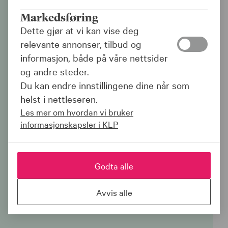
Egenandelsforsikring
Markedsføring
for leiebil
Dette gjør at vi kan vise deg
relevante annonser, tilbud og
Har du KLP Kredittkort kan du enkelt
informasjon, både på våre nettsider
bestille egenandelsforsikring for leiebil.
og andre steder.
Du kan endre innstillingene dine når som
Dekker egenandel opp til 20.000
helst i nettleseren.
kroner
Les mer om hvordan vi bruker
Forsikringen koster 249 kroner i året
informasjonskapsler i KLP
Gjelder når du leier bil både i Norge
og i utlandet
Godta alle
For å bestille egenandelsforsikringen må
du ha KLP Kredittkort.
Søk om KLP
Avvis alle
Kredittkort